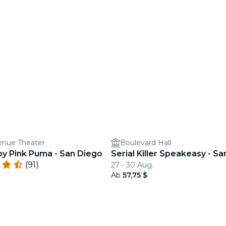
nue Theater
Boulevard Hall
by Pink Puma - San Diego
Serial Killer Speakeasy - S
(91)
27 - 30 Aug.
Ab
57,75 $