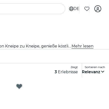
DE
Du suchst nach deiner nächsten Party? Mach dich bereit für die ultimative Kneipentour in San Diego! Springe von Kneipe zu Kneipe, genieße köstliche Getränke und lerne unterwegs neue Leute kennen. Verpasse auf keinen Fall die besten Kneipentouren, die San Diego zu bieten hat!
Mehr lesen
Zeigt
Sortieren nach
3
Erlebnisse
Relevanz