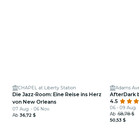
CHAPEL at Liberty Station
Adams Ave
Die Jazz-Room: Eine Reise ins Herz
AfterDark 
4.5
von New Orleans
06 - 09 Aug.
07 Aug. - 06 Nov.
Ab
58,78 $
Ab
36,72 $
50,53 $