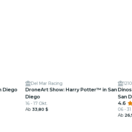
Del Mar Racing
121
an Diego
DroneArt Show: Harry Potter™ in San
Dinos 
Diego
San D
4.6
16 - 17 Okt.
Ab
33,80 $
06 - 31
Ab
26,