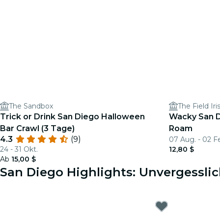
The Sandbox
The Field Ir
Trick or Drink San Diego Halloween
Wacky San D
Bar Crawl (3 Tage)
Roam
4.3
(9)
07 Aug. - 02 F
24 - 31 Okt.
12,80 $
Ab
15,00 $
San Diego Highlights: Unvergesslic