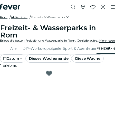
Rom
Aktivitäten
Freizeit- & Wasserparks
Freizeit- & Wasserparks in
Rom
Erlebe die besten Freizeit- und Wasserparks in Rom. Genieße aufregende Fahrgeschäfte, Wasserrutschen und familienfreundliche Attraktionen für einen Tag voller unvergesslichem Spaß.
Mehr lesen
Freizeit-
Alle
DIY-Workshops
Spiele
Sport & Abenteuer
Datum
Dieses Wochenende
Diese Woche
1
Erlebnis