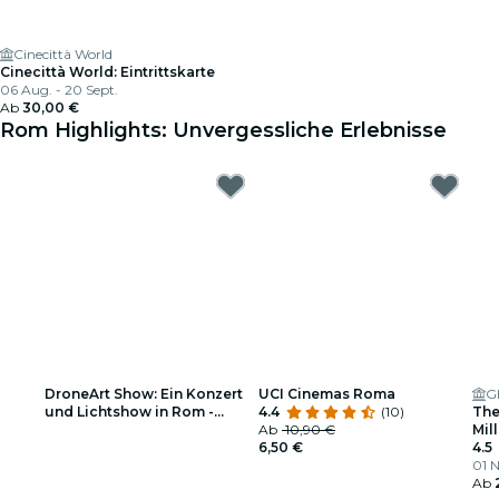
Cinecittà World
Cinecittà World: Eintrittskarte
06 Aug. - 20 Sept.
Ab
30,00 €
Rom Highlights: Unvergessliche Erlebnisse
DroneArt Show: Ein Konzert
UCI Cinemas Roma
G
und Lichtshow in Rom -
4.4
(10)
The
Warteliste
Ab
10,90 €
Mil
6,50 €
4.5
01 N
Ab