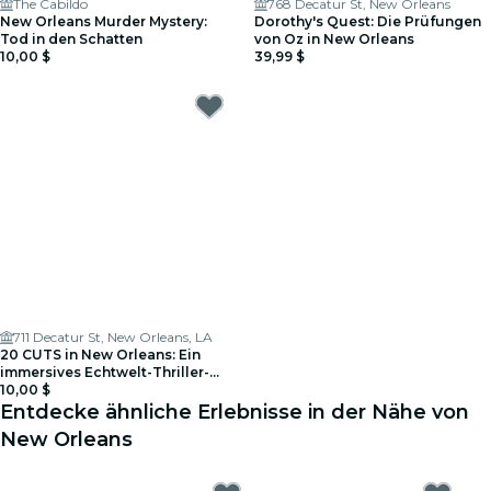
The Cabildo
768 Decatur St, New Orleans
New Orleans Murder Mystery:
Dorothy's Quest: Die Prüfungen
Tod in den Schatten
von Oz in New Orleans
10,00 $
39,99 $
711 Decatur St, New Orleans, LA
20 CUTS in New Orleans: Ein
immersives Echtwelt-Thriller-
Spiel
10,00 $
Entdecke ähnliche Erlebnisse in der Nähe von
New Orleans