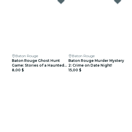
Baton Rouge
Baton Rouge
Baton Rouge Ghost Hunt
Baton Rouge Murder Mystery
Game: Stories of a Haunted
2: Crime on Date Night!
City!
8,00 $
15,00 $