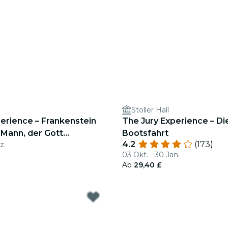
Stoller Hall
erience – Frankenstein
The Jury Experience – Di
r Mann, der Gott
Bootsfahrt
4.2
(173)
z.
rte
03 Okt. - 30 Jan.
Ab
29,40 £