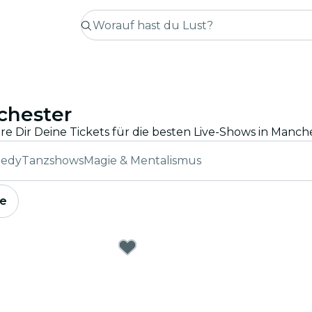
chester
medy
Tanzshows
Magie & Mentalismus
e