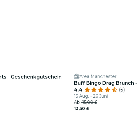
Area Manchester
ghts - Geschenkgutschein
Buff Bingo Drag Brunch 
4.4
(5)
15 Aug. - 26 Juni
Ab
15,00 £
13,50 £