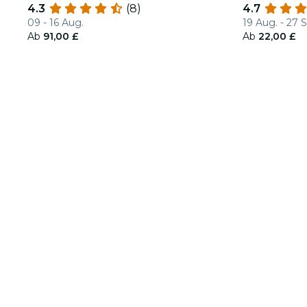
4.3
(8)
4.7
09 - 16 Aug.
19 Aug. - 27 
Ab
91,00 £
Ab
22,00 £
Über Fever
Partner werden