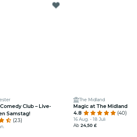
ester
The Midland
Comedy Club – Live-
Magic at The Midland
4.8
(40)
en Samstag!
16 Aug. - 18 Juli
(23)
Ab
24,50 £
an.