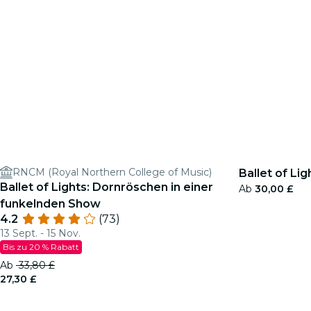
RNCM (Royal Northern College of Music)
Ballet of Li
Ballet of Lights: Dornröschen in einer
Ab
30,00 £
funkelnden Show
4.2
(73)
13 Sept. - 15 Nov.
Bis zu 20 % Rabatt
Ab
33,80 £
27,30 £