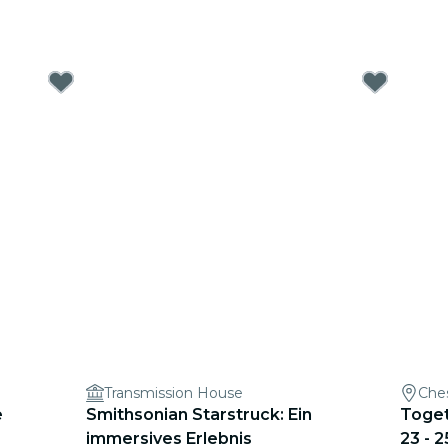
Transmission House
Che
e
Smithsonian Starstruck: Ein
Toget
immersives Erlebnis
23 - 2