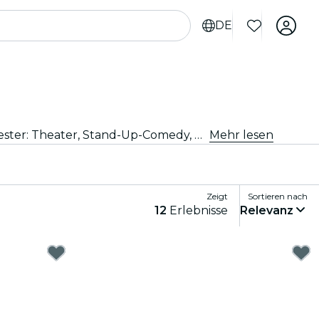
DE
Du suchst nach Unterhaltung für Deinen Abend? Sichere Dir Deine Tickets für die besten Live-Shows in Manchester: Theater, Stand-Up-Comedy, Musicals, Magieshows und mehr.
Mehr lesen
Zeigt
Sortieren nach
12
Erlebnisse
Relevanz