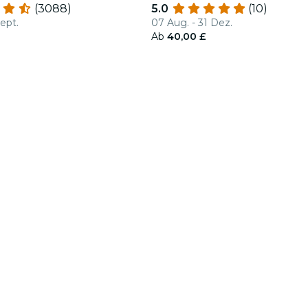
(3088)
5.0
(10)
Sept.
07 Aug. - 31 Dez.
Ab
40,00 £
Fever for Business
Folge uns
Entde