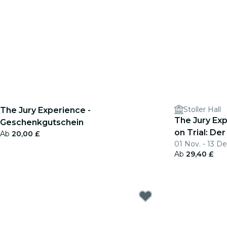
Stoller Hall
The Jury Experience -
The Jury Exp
Geschenkgutschein
on Trial: De
Ab
20,00 £
01 Nov. - 13 De
herausforde
Ab
29,40 £