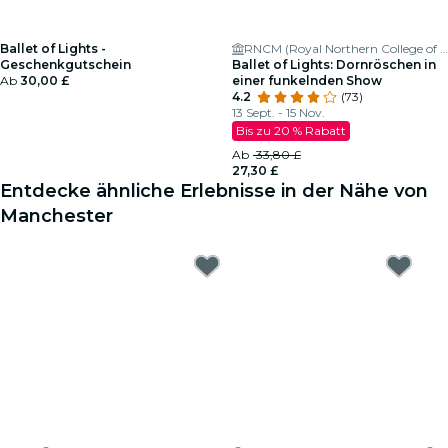
Ballet of Lights -
RNCM (Royal Northern College of Music)
Geschenkgutschein
Ballet of Lights: Dornröschen in
Ab
30,00 £
einer funkelnden Show
4.2
(73)
13 Sept. - 15 Nov.
Bis zu 20 % Rabatt
Ab
33,80 £
27,30 £
Entdecke ähnliche Erlebnisse in der Nähe von
Manchester