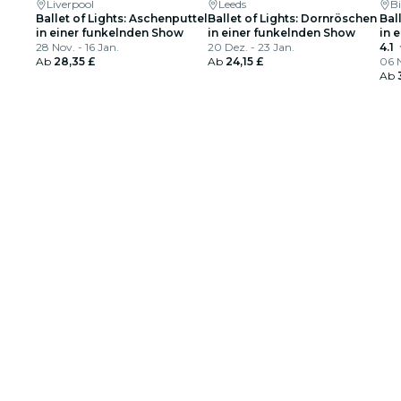
Liverpool
Leeds
B
Ballet of Lights: Aschenputtel
Ballet of Lights: Dornröschen
Bal
in einer funkelnden Show
in einer funkelnden Show
in 
28 Nov. - 16 Jan.
20 Dez. - 23 Jan.
4.1
Ab
28,35 £
Ab
24,15 £
06 N
Ab