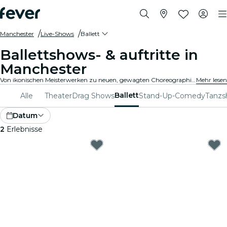
Manchester
Live-Shows
Ballett
Ballettshows- & auftritte in
Manchester
Von ikonischen Meisterwerken zu neuen, gewagten Choreographien, Manchester bietet ein breites Programm an Balletshows, die alle Altersgruppen begeistern. Lass Dich von den atemberaubenden Bewegungen, den umwerfenden Kostümen und den gefühlvollen Erzählungen, die diese exquisite Kunstform ausmachen, mitreißen..
Mehr lesen
Ballett
Alle
Theater
Drag Shows
Stand-Up-Comedy
Tanzs
Datum
2
Erlebnisse