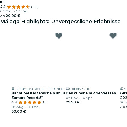
KI
4.4
(415)
03 Okt. - 04 Dez.
Ab
20,00 €
Málaga Highlights: Unvergessliche Erlebnisse
La Zambra Resort - The Unbound Collection by Hyatt
Uppery Club
M
Nacht bei Kerzenschein im La
Das kriminelle Abendessen
Gir
Zambra Resort 5*
07 Nov. - 16 Apr.
202
4.9
(8)
79,90 €
20 S
28 Aug. - 25 Dez.
Ab
60,00 €