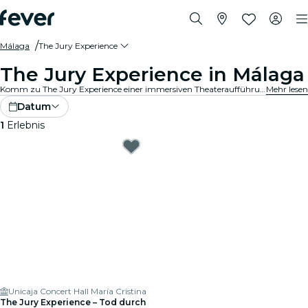
Málaga
The Jury Experience
The Jury Experience in Málaga
Komm zu The Jury Experience einer immersiven Theateraufführung, bei der du Teil der Geschworenen bist. Von tödlichen Liebesdreiecken bis hin zu medizinischen Katastrophen – jeder Fall steckt voller Skandale, Drama und schockierender Wendungen. Diskutiere die Beweise, hinterfrage die Motive und entscheide: schuldig oder nicht schuldig?
Mehr lesen
Datum
1
Erlebnis
Unicaja Concert Hall María Cristina
The Jury Experience – Tod durch