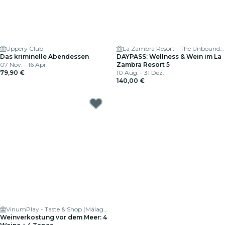
Uppery Club
La Zambra Resort - The Unbound Collection by Hyatt
Das kriminelle Abendessen
DAYPASS: Wellness & Wein im La
07 Nov. - 16 Apr.
Zambra Resort 5
79,90 €
10 Aug. - 31 Dez.
140,00 €
VinumPlay - Taste & Shop (Málaga - La Malagueta)
Weinverkostung vor dem Meer: 4