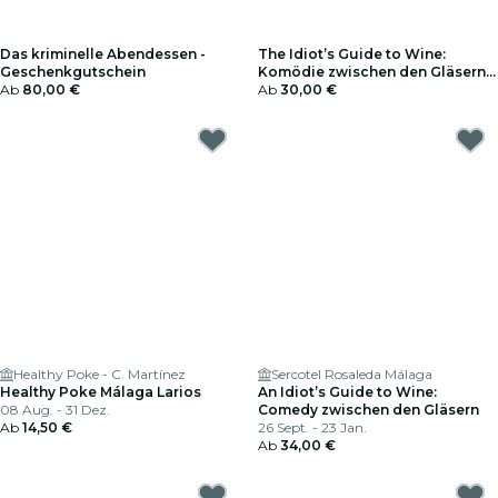
Das kriminelle Abendessen -
The Idiot’s Guide to Wine:
Geschenkgutschein
Komödie zwischen den Gläsern -
Ab
80,00 €
Geschenkgutschein
Ab
30,00 €
Healthy Poke - C. Martínez
Sercotel Rosaleda Málaga
Healthy Poke Málaga Larios
An Idiot’s Guide to Wine:
08 Aug. - 31 Dez.
Comedy zwischen den Gläsern
Ab
14,50 €
26 Sept. - 23 Jan.
Ab
34,00 €