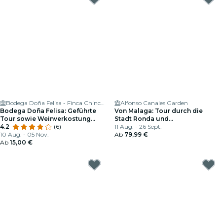
Bodega Doña Felisa - Finca Chinchilla
Alfonso Canales Garden
Bodega Doña Felisa: Geführte
Von Malaga: Tour durch die
Tour sowie Weinverkostung
Stadt Ronda und
oder Essen
4.2
(6)
Weinverkostung in der Bodega –
11 Aug. - 26 Sept.
10 Aug. - 05 Nov.
Premium-Tour in einer kleinen
Ab
79,99 €
Ab
15,00 €
Gruppe