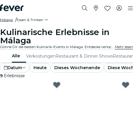
Málaga
Essen & Trinken
Kulinarische Erlebnisse in
Málaga
Gönne Dir die besten Kulinarik-Events in Málaga. Entdecke verlockende Gourmet-Erlebnisse, die alle Geschmäcker und Vorlieben bedienen.
Mehr lesen
Alle
Verkostungen
Restaurant & Dinner-Shows
Restaura
Datum
Heute
Dieses Wochenende
Diese Woc
9
Erlebnisse