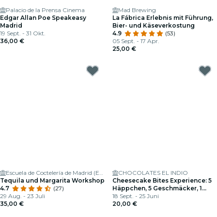
Palacio de la Prensa Cinema
Mad Brewing
Edgar Allan Poe Speakeasy
La Fábrica Erlebnis mit Führung,
Madrid
Bier- und Käseverkostung
19 Sept. - 31 Okt.
4.9
(53)
36,00 €
05 Sept. - 17 Apr.
25,00 €
Escuela de Coctelería de Madrid (ESCOM)
CHOCOLATES EL INDIO
Tequila und Margarita Workshop
Cheesecake Bites Experience: 5
4.7
(27)
Häppchen, 5 Geschmäcker, 1
29 Aug. - 23 Juli
unwiderstehbares Angebot
18 Sept. - 25 Juni
35,00 €
20,00 €