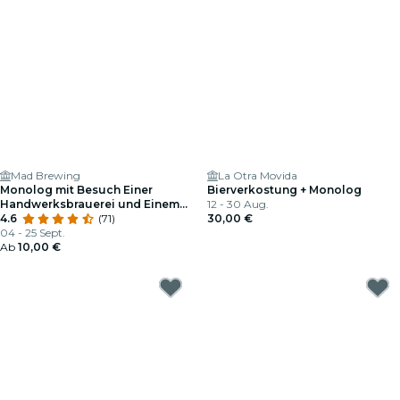
Mad Brewing
La Otra Movida
Monolog mit Besuch Einer
Bierverkostung + Monolog
Handwerksbrauerei und Einem
12 - 30 Aug.
Bierchen
4.6
(71)
30,00 €
04 - 25 Sept.
Ab
10,00 €