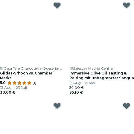
Casa Tere Charcutería-Quesería-Gourmet
Safestay Madrid Central
Gildas-Srhoch vs. Chamberí
Immersive Olive Oil Tasting &
Markt
Pairing mit unbegrenzter Sangria
5.0
(1)
15 Aug. - 15 Mai
13 Aug. - 23 Juli
39,00 €
30,00 €
35,10 €