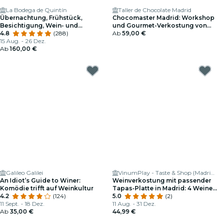
La Bodega de Quintín
Taller de Chocolate Madrid
Übernachtung, Frühstück,
Chocomaster Madrid: Workshop
Besichtigung, Wein- und
und Gourmet-Verkostung von
Käseverkostung.
4.8
(288)
Professionellen Pralinen
Ab
59,00 €
15 Aug. - 26 Dez.
Ab
160,00 €
Galileo Galilei
VinumPlay - Taste & Shop (Madrid - Las Letras)
An Idiot’s Guide to Winer:
Weinverkostung mit passender
Komödie trifft auf Weinkultur
Tapas-Platte in Madrid: 4 Weine
4.2
(124)
+ 4 Tapas
5.0
(2)
11 Sept. - 18 Dez.
11 Aug. - 31 Dez.
Ab
35,00 €
44,99 €