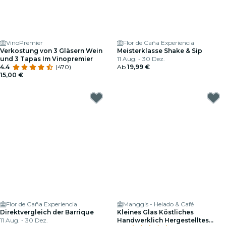
VinoPremier
Flor de Caña Experiencia
Verkostung von 3 Gläsern Wein
Meisterklasse Shake & Sip
und 3 Tapas Im Vinopremier
11 Aug. - 30 Dez.
4.4
(470)
Ab
19,99 €
15,00 €
Flor de Caña Experiencia
Manggis - Helado & Café
Direktvergleich der Barrique
Kleines Glas Köstliches
11 Aug. - 30 Dez.
Handwerklich Hergestelltes