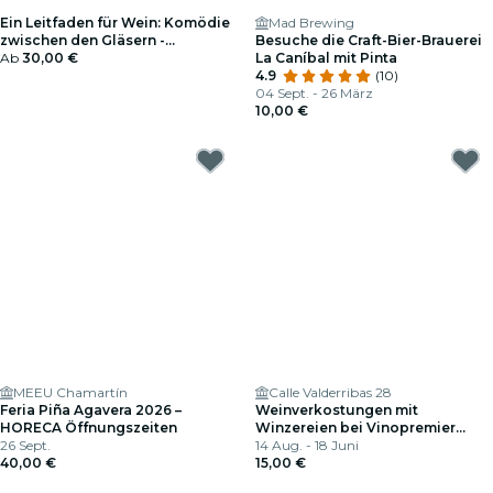
Ein Leitfaden für Wein: Komödie
Mad Brewing
zwischen den Gläsern -
Besuche die Craft-Bier-Brauerei
Geschenkgutschein
Ab
30,00 €
La Caníbal mit Pinta
4.9
(10)
04 Sept. - 26 März
10,00 €
MEEU Chamartín
Calle Valderribas 28
Feria Piña Agavera 2026 –
Weinverkostungen mit
HORECA Öffnungszeiten
Winzereien bei Vinopremier
26 Sept.
Pacifico
14 Aug. - 18 Juni
40,00 €
15,00 €