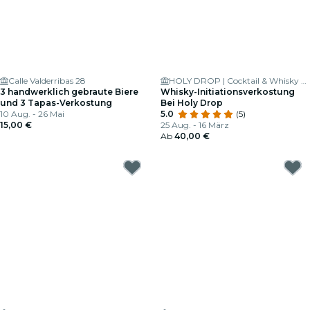
Calle Valderribas 28
HOLY DROP | Cocktail & Whisky Bar
3 handwerklich gebraute Biere
Whisky-Initiationsverkostung
und 3 Tapas-Verkostung
Bei Holy Drop
10 Aug. - 26 Mai
5.0
(5)
15,00 €
25 Aug. - 16 März
Ab
40,00 €