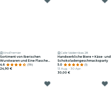
VinoPremier
Calle Valderribas 28
Sortiment von Iberischen
Handwerkliche Biere + Käse- und
Wurstwaren und Eine Flasche
Schokoladengeschmacksparty
Wein Für 2 Personen Im
4.6
(119)
5.0
(1)
Vinopremier
24,90 €
13 Aug. - 30 Apr.
30,00 €