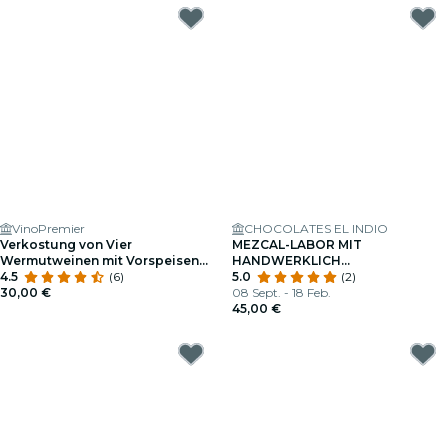
VinoPremier
CHOCOLATES EL INDIO
Verkostung von Vier
MEZCAL-LABOR MIT
Wermutweinen mit Vorspeisen
HANDWERKLICH
Im VinoPremier
4.5
(6)
HERGESTELLTEN PRALINEN
5.0
(2)
30,00 €
08 Sept. - 18 Feb.
45,00 €