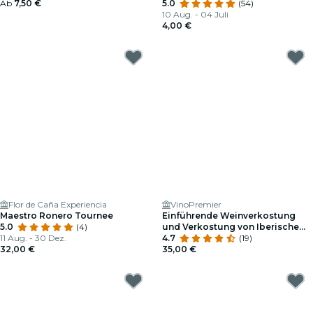
Ab
7,50 €
Speiseeis in Manggis
5.0
(54)
10 Aug. - 04 Juli
4,00 €
Flor de Caña Experiencia
VinoPremier
Maestro Ronero Tournee
Einführende Weinverkostung
5.0
(4)
und Verkostung von Iberischem
11 Aug. - 30 Dez.
Schinken Bei VinoPremier
4.7
(19)
32,00 €
35,00 €