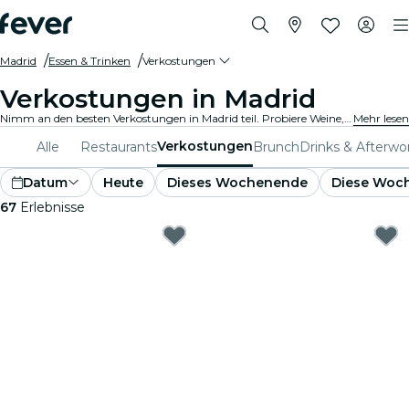
Madrid
Essen & Trinken
Verkostungen
Verkostungen in Madrid
Nimm an den besten Verkostungen in Madrid teil. Probiere Weine, handwerklich gebraute Biere und Gourmetgerichte und erfahre dabei wissenswerte Einzelheiten von Experten.
Mehr lesen
Verkostungen
Alle
Restaurants
Brunch
Drinks & Afterwo
Datum
Heute
Dieses Wochenende
Diese Woc
67
Erlebnisse