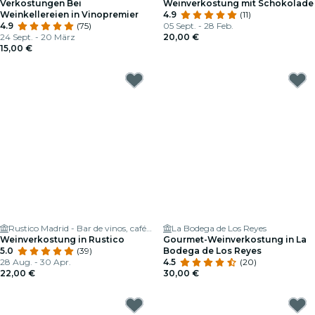
Verkostungen Bei
Weinverkostung mit Schokolade
Weinkellereien in Vinopremier
4.9
(11)
4.9
(75)
05 Sept. - 28 Feb.
24 Sept. - 20 März
20,00 €
15,00 €
Rustico Madrid - Bar de vinos, café de especialidad y focacceria
La Bodega de Los Reyes
Weinverkostung in Rustico
Gourmet-Weinverkostung in La
5.0
(39)
Bodega de Los Reyes
28 Aug. - 30 Apr.
4.5
(20)
22,00 €
30,00 €