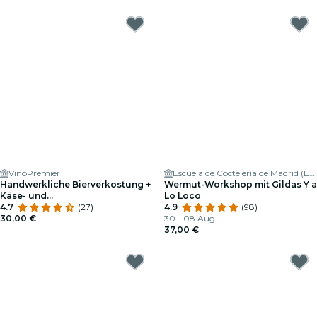
VinoPremier
Escuela de Coctelería de Madrid (ESCOM)
Handwerkliche Bierverkostung +
Wermut-Workshop mit Gildas Y a
Käse- und
Lo Loco
Schokoladenverkostung
4.7
(27)
4.9
(98)
30,00 €
30 - 08 Aug.
37,00 €