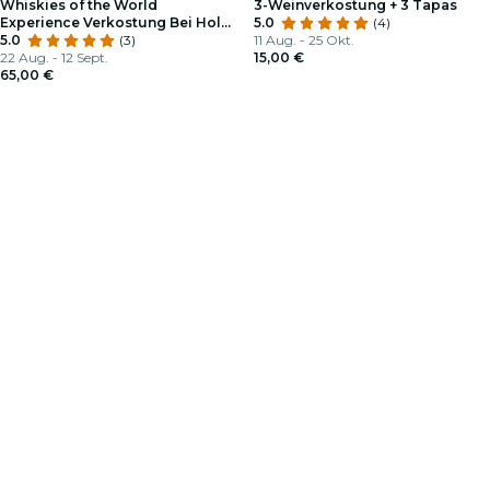
Whiskies of the World
3-Weinverkostung + 3 Tapas
Experience Verkostung Bei Holy
5.0
(4)
Drop
5.0
(3)
11 Aug. - 25 Okt.
22 Aug. - 12 Sept.
15,00 €
65,00 €