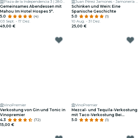
Plaza de la Independencia 3 | 28001 - Madrid
Juan Pérez Jamones - Jamonería Madrid
Gemeinsames Abendessen mit
Schinken und Wein: Eine
Mahou Im Hotel Hospes 5*.
Spanische Geschichte
5.0
(4)
5.0
(1)
03 Sept. - 17 Dez.
10 Aug. - 31 Dez.
49,00 €
25,00 €
VinoPremier
VinoPremier
Verkostung von Gin und Tonic in
Mezcal- und Tequila-Verkostung
Vinopremier
mit Taco-Verkostung Bei
4.3
(72)
VinoPremier
5.0
(1)
15,00 €