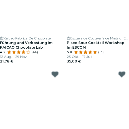
Kaicao Fabrica De Chocolate
Escuela de Coctelería de Madrid (ESCOM)
Führung und Verkostung Im
Pisco Sour Cocktail Workshop
KAICAO Chocolate Lab
Im ESCOM
4.2
(46)
5.0
(13)
12 Aug. - 29 Nov.
23 Okt. - 17 Juli
21,78 €
35,00 €