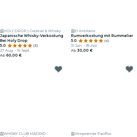
HOLY DROP | Cocktail & Whisky Bar
El Antillano
Japanische Whisky-Verkostung
Rumverkostung mit Rummelier
Bei Holy Drop
5.0
(4)
5.0
(3)
31 Jan. - 18 Apr.
27 Aug. - 19 Sept.
Ab
30,00 €
Ab
60,00 €
WHISKY CLUB MADRID
Vinopremier Pacífico