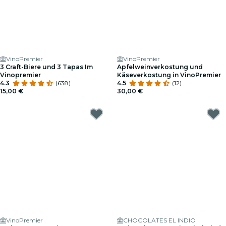
VinoPremier
VinoPremier
3 Craft-Biere und 3 Tapas Im
Apfelweinverkostung und
Vinopremier
Käseverkostung in VinoPremier
4.3
(638)
4.5
(12)
15,00 €
30,00 €
VinoPremier
CHOCOLATES EL INDIO