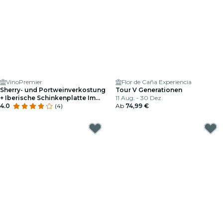
VinoPremier
Flor de Caña Experiencia
Sherry- und Portweinverkostung
Tour V Generationen
+ Iberische Schinkenplatte Im
11 Aug. - 30 Dez.
VinoPremier
4.0
(4)
Ab
74,99 €