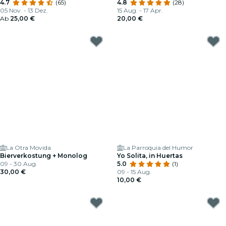
CaixaBank Príncipe Pío
4.7
(65)
4.8
(28)
05 Nov. - 13 Dez.
15 Aug. - 17 Apr.
Ab
25,00 €
20,00 €
La Otra Movida
La Parroquia del Humor
Bierverkostung + Monolog
Yo Solita, in Huertas
09 - 30 Aug.
5.0
(1)
30,00 €
09 - 15 Aug.
10,00 €