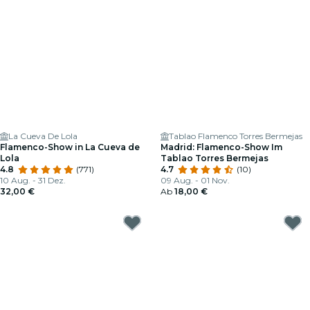
La Cueva De Lola
Tablao Flamenco Torres Bermejas
Flamenco-Show in La Cueva de
Madrid: Flamenco-Show Im
Lola
Tablao Torres Bermejas
4.8
(771)
4.7
(10)
10 Aug. - 31 Dez.
09 Aug. - 01 Nov.
32,00 €
Ab
18,00 €