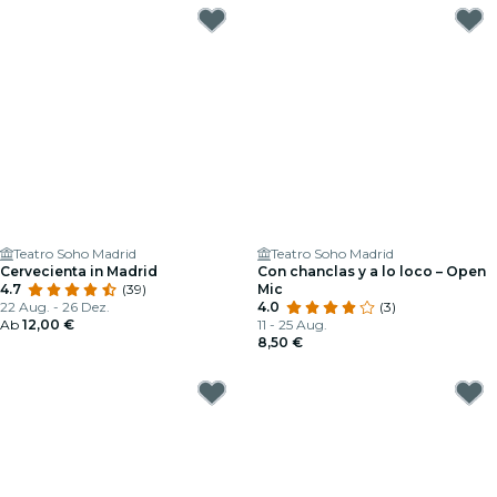
Teatro Soho Madrid
Teatro Soho Madrid
Cervecienta in Madrid
Con chanclas y a lo loco – Open
4.7
(39)
Mic
22 Aug. - 26 Dez.
4.0
(3)
Ab
12,00 €
11 - 25 Aug.
8,50 €