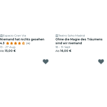
Espacio Gran Via
Teatro Soho Madrid
Niemand hat nichts gesehen
Ohne die Magie des Träumens
4.3
(4)
sind wir niemand
13 - 27 Aug.
18 - 19 Sept.
Ab
15,00 €
Ab
16,00 €