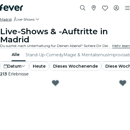
Madrid
Live-Shows
Live-Shows & -Auftritte in
Madrid
Du suchst nach Unterhaltung für Deinen Abend? Sichere Dir Deine Tickets für die besten Live-Shows in Madrid: Theater, Stand-Up-Comedy, Musicals, Magieshows und mehr.
Mehr lesen
Alle
Stand-Up-Comedy
Magie & Mentalismus
Improvisat
Datum
Heute
Dieses Wochenende
Diese Woc
213
Erlebnisse