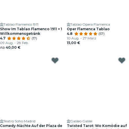
Tablao Flamenco 1911
Tablao Opera Flamenca
Show Im Tablao Flamenco 1911 + 1
Oper Flamenca Tablao
Willkommensgetränk
4.8
(57)
4.7
(17)
10 Aug. - 27 März
09 Aug. - 28 Feb.
15,00 €
Ab
40,00 €
Teatro Soho Madrid
Galileo Galilei
Comedy-Nächte Auf der Plaza de
Twisted Tarot: Wo Komödie auf