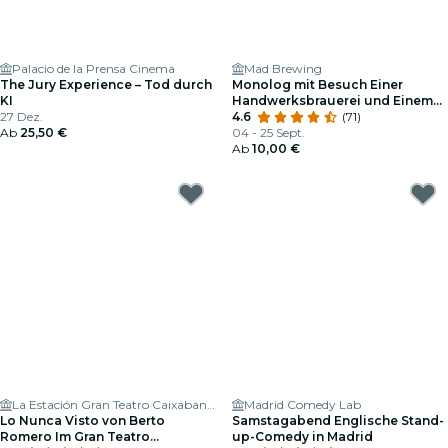
Palacio de la Prensa Cinema
Mad Brewing
The Jury Experience – Tod durch
Monolog mit Besuch Einer
KI
Handwerksbrauerei und Einem
27 Dez.
Bierchen
4.6
(71)
Ab
25,50 €
04 - 25 Sept.
Ab
10,00 €
La Estación Gran Teatro Caixabank Príncipe Pío
Madrid Comedy Lab
Lo Nunca Visto von Berto
Samstagabend Englische Stand-
Romero Im Gran Teatro
up-Comedy in Madrid