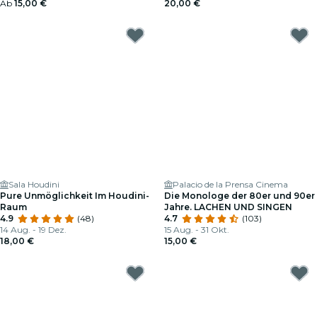
Ab
15,00 €
20,00 €
Sala Houdini
Palacio de la Prensa Cinema
Pure Unmöglichkeit Im Houdini-
Die Monologe der 80er und 90er
Raum
Jahre. LACHEN UND SINGEN
4.9
(48)
4.7
(103)
14 Aug. - 19 Dez.
15 Aug. - 31 Okt.
18,00 €
15,00 €