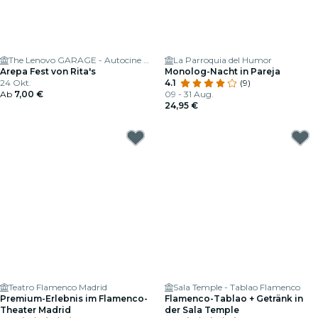
The Lenovo GARAGE - Autocine Madrid
La Parroquia del Humor
Arepa Fest von Rita's
Monolog-Nacht in Pareja
24 Okt.
4.1
(9)
Ab
7,00 €
09 - 31 Aug.
24,95 €
Teatro Flamenco Madrid
Sala Temple - Tablao Flamenco
Premium-Erlebnis im Flamenco-
Flamenco-Tablao + Getränk in
Theater Madrid
der Sala Temple