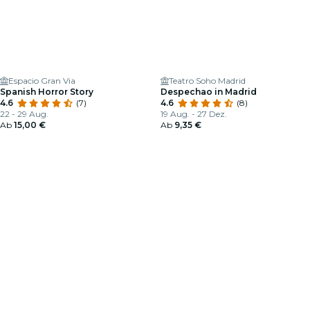
Espacio Gran Via
Teatro Soho Madrid
Spanish Horror Story
Despechao in Madrid
4.6
(7)
4.6
(8)
22 - 29 Aug.
19 Aug. - 27 Dez.
Ab
15,00 €
Ab
9,35 €