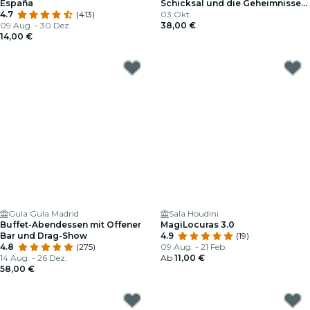
España
Schicksal und die Geheimnisse
4.7
(413)
des Tarot trifft
03 Okt.
09 Aug. - 30 Dez.
38,00 €
14,00 €
Gula Gula Madrid
Sala Houdini
Buffet-Abendessen mit Offener
MagiLocuras 3.0
Bar und Drag-Show
4.9
(19)
4.8
(275)
09 Aug. - 21 Feb.
14 Aug. - 26 Dez.
Ab
11,00 €
58,00 €