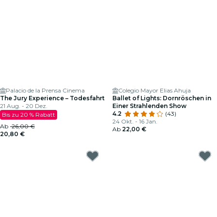
Palacio de la Prensa Cinema
Colegio Mayor Elias Ahuja
The Jury Experience – Todesfahrt
Ballet of Lights: Dornröschen in
21 Aug. - 20 Dez.
Einer Strahlenden Show
4.2
(43)
Bis zu 20 % Rabatt
24 Okt. - 16 Jan.
Ab
26,00 €
Ab
22,00 €
20,80 €