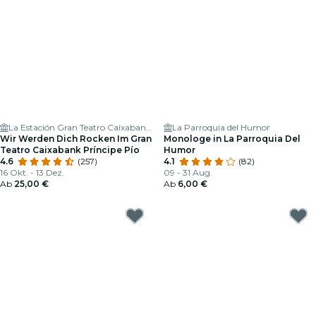
La Estación Gran Teatro Caixabank Príncipe Pío
La Parroquia del Humor
Wir Werden Dich Rocken Im Gran
Monologe in La Parroquia Del
Teatro Caixabank Príncipe Pío
Humor
4.6
(257)
4.1
(82)
16 Okt. - 13 Dez.
09 - 31 Aug.
Ab
25,00 €
Ab
6,00 €