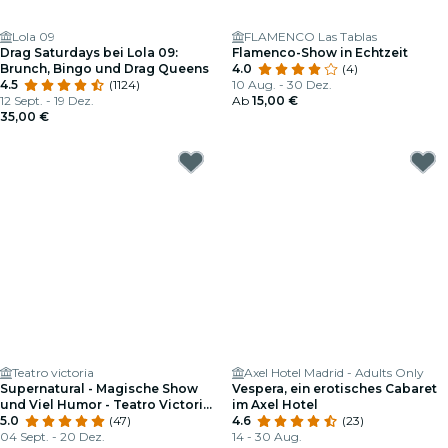
Lola 09
FLAMENCO Las Tablas
Drag Saturdays bei Lola 09:
Flamenco-Show in Echtzeit
Brunch, Bingo und Drag Queens
4.0
(4)
4.5
(1124)
10 Aug. - 30 Dez.
12 Sept. - 19 Dez.
Ab
15,00 €
35,00 €
Teatro victoria
Axel Hotel Madrid - Adults Only
Supernatural - Magische Show
Vespera, ein erotisches Cabaret
und Viel Humor - Teatro Victoria
im Axel Hotel
de Madrid
5.0
(47)
4.6
(23)
04 Sept. - 20 Dez.
14 - 30 Aug.