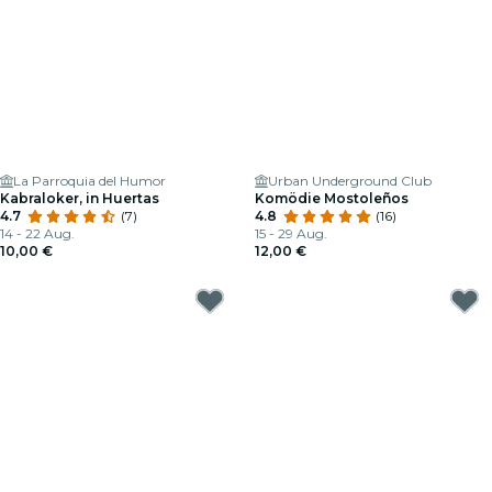
La Parroquia del Humor
Urban Underground Club
Kabraloker, in Huertas
Komödie Mostoleños
4.7
(7)
4.8
(16)
14 - 22 Aug.
15 - 29 Aug.
10,00 €
12,00 €