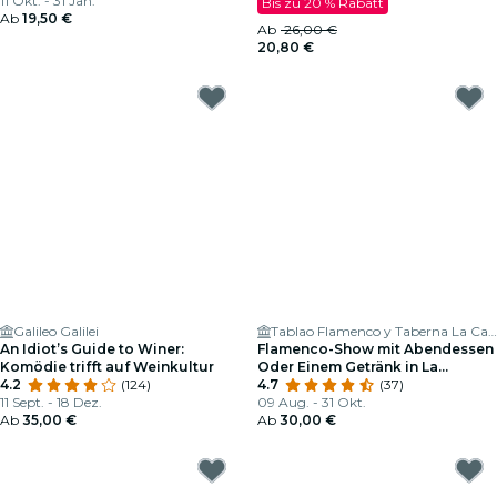
11 Okt. - 31 Jan.
Bis zu 20 % Rabatt
Ab
19,50 €
Ab
26,00 €
20,80 €
Galileo Galilei
Tablao Flamenco y Taberna La Carmela
An Idiot’s Guide to Winer:
Flamenco-Show mit Abendessen
Komödie trifft auf Weinkultur
Oder Einem Getränk in La
4.2
(124)
Carmela
4.7
(37)
11 Sept. - 18 Dez.
09 Aug. - 31 Okt.
Ab
35,00 €
Ab
30,00 €