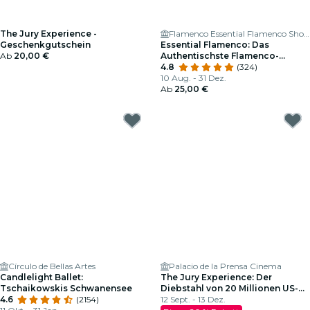
The Jury Experience -
Flamenco Essential Flamenco Show
Geschenkgutschein
Essential Flamenco: Das
Ab
20,00 €
Authentischste Flamenco-
Erlebnis in Madrid
4.8
(324)
10 Aug. - 31 Dez.
Ab
25,00 €
Círculo de Bellas Artes
Palacio de la Prensa Cinema
Candlelight Ballet:
The Jury Experience: Der
Tschaikowskis Schwanensee
Diebstahl von 20 Millionen US-
4.6
(2154)
Dollar
12 Sept. - 13 Dez.