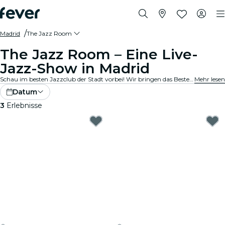
Madrid
The Jazz Room
The Jazz Room – Eine Live-
Jazz-Show in Madrid
Schau im besten Jazzclub der Stadt vorbei! Wir bringen das Beste aus Blues, Soul und Jazzmusik in gemütliche Locations in deiner Stadt. Jede Note erzählt eine Geschichte, jedes Solo bewegt die Seele, und die Vibes? Die stimmen einfach. Entdecke Live-Jazzkonzerte in deiner Nähe!
Mehr lesen
Datum
3
Erlebnisse