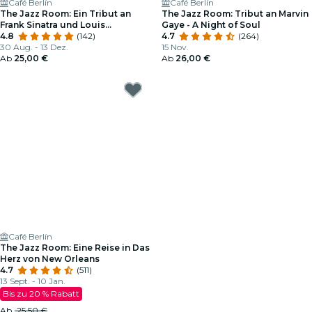
Café Berlín
Café Berlín
The Jazz Room: Ein Tribut an
The Jazz Room: Tribut an Marvin
Frank Sinatra und Louis
Gaye - A Night of Soul
Armstrong
4.8
(142)
4.7
(264)
30 Aug. - 13 Dez.
15 Nov.
Ab
25,00 €
Ab
26,00 €
Café Berlín
The Jazz Room: Eine Reise in Das
Herz von New Orleans
4.7
(511)
13 Sept. - 10 Jan.
Bis zu 20 % Rabatt
Ab
25,50 €