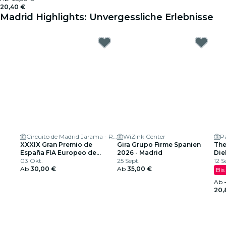
20,40 €
Madrid Highlights: Unvergessliche Erlebnisse
Circuito de Madrid Jarama - RACE
WiZink Center
P
XXXIX Gran Premio de
Gira Grupo Firme Spanien
The
España FIA Europeo de
2026 - Madrid
Die
Camiones
03 Okt.
25 Sept.
US-
12 S
Ab
30,00 €
Ab
35,00 €
Bis
Ab
20,