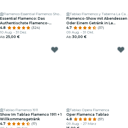
Flamenco Essential Flamenco Show
Tablao Flamenco y Taberna La Carmela
Essential Flamenco: Das
Flamenco-Show mit Abendessen
Authentischste Flamenco-
Oder Einem Getränk in La
Erlebnis in Madrid
4.8
(324)
Carmela
4.7
(37)
10 Aug. - 31 Dez.
09 Aug. - 31 Okt.
Ab
25,00 €
Ab
30,00 €
Tablao Flamenco 1911
Tablao Opera Flamenca
Show Im Tablao Flamenco 1911 + 1
Oper Flamenca Tablao
Willkommensgetränk
4.8
(57)
4.7
(17)
09 Aug. - 27 März