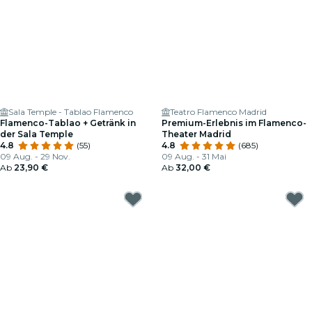
Sala Temple - Tablao Flamenco
Teatro Flamenco Madrid
Flamenco-Tablao + Getränk in
Premium-Erlebnis im Flamenco-
der Sala Temple
Theater Madrid
4.8
(55)
4.8
(685)
09 Aug. - 29 Nov.
09 Aug. - 31 Mai
Ab
23,90 €
Ab
32,00 €