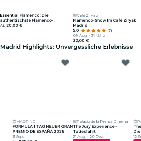
Essential Flamenco: Die
Café Ziryab
authentischste Flamenco-
Flamenco-Show Im Café Ziryab
Erfahrung in Madrid -
Ab
20,00 €
Madrid
Geschenkgutschein
5.0
(7)
09 Aug. - 31 März
32,00 €
Madrid Highlights: Unvergessliche Erlebnisse
MADRING
Palacio de la Prensa Cinema
P
FORMULA 1 TAG HEUER GRAN
The Jury Experience –
The
PREMIO DE ESPAÑA 2026
Todesfahrt
Die
11 Sept.
21 Aug. - 20 Dez.
US-
12 S