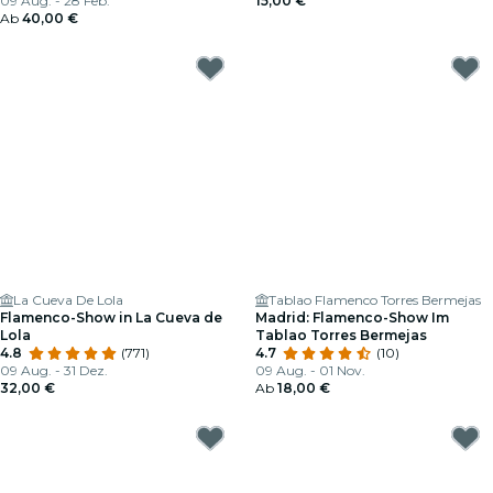
09 Aug. - 28 Feb.
15,00 €
Ab
40,00 €
La Cueva De Lola
Tablao Flamenco Torres Bermejas
Flamenco-Show in La Cueva de
Madrid: Flamenco-Show Im
Lola
Tablao Torres Bermejas
4.8
(771)
4.7
(10)
09 Aug. - 31 Dez.
09 Aug. - 01 Nov.
32,00 €
Ab
18,00 €