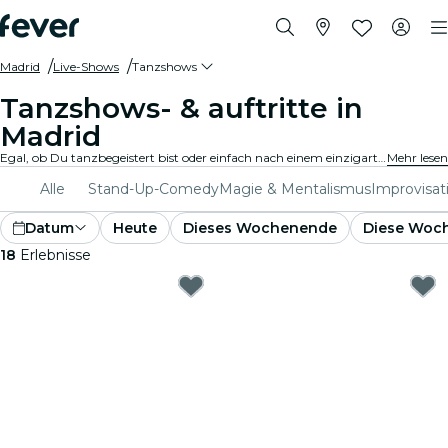
Madrid
Live-Shows
Tanzshows
Tanzshows- & auftritte in
Madrid
Egal, ob Du tanzbegeistert bist oder einfach nach einem einzigartigen Abend suchst, Madrid bietet etwas für jeden Geschmack. Von zeitgenössischem Tanz bis hin zu Ballett und allem, was dazwischen liegt, gibt es unzählige Ensembles und Produktionen, aus denen Du wählen kannst.
Mehr lesen
Alle
Stand-Up-Comedy
Magie & Mentalismus
Improvisat
Datum
Heute
Dieses Wochenende
Diese Woc
18
Erlebnisse