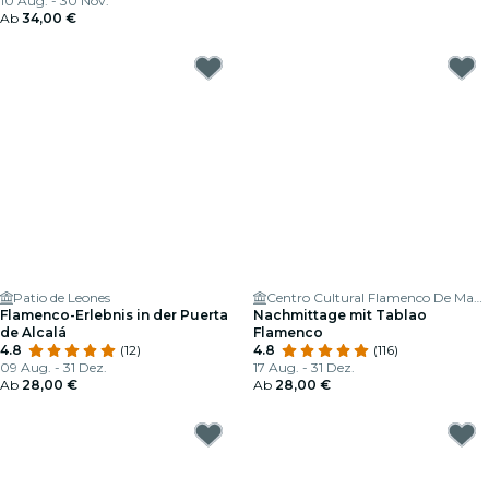
10 Aug. - 30 Nov.
Ab
34,00 €
Patio de Leones
Centro Cultural Flamenco De Madrid
Flamenco-Erlebnis in der Puerta
Nachmittage mit Tablao
de Alcalá
Flamenco
4.8
(12)
4.8
(116)
09 Aug. - 31 Dez.
17 Aug. - 31 Dez.
Ab
28,00 €
Ab
28,00 €