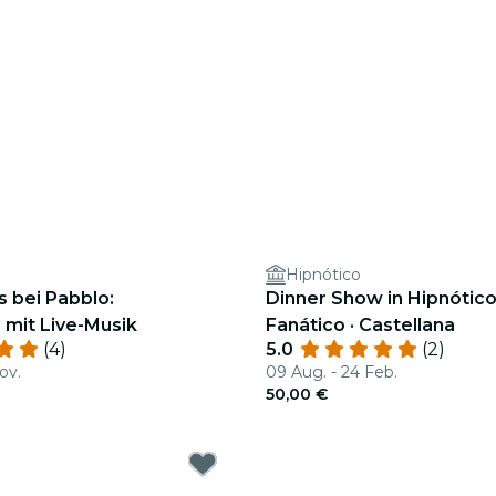
Hipnótico
s bei Pabblo:
Dinner Show in Hipnótico
mit Live-Musik
Fanático · Castellana
(4)
5.0
(2)
ov.
09 Aug. - 24 Feb.
50,00 €