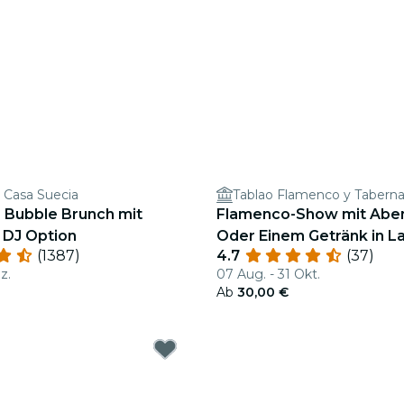
 Casa Suecia
Tablao Flamenco y Tabern
: Bubble Brunch mit
Flamenco-Show mit Abe
 DJ Option
Oder Einem Getränk in L
(1387)
4.7
(37)
z.
07 Aug. - 31 Okt.
Ab
30,00 €