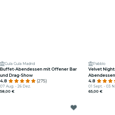
Gula Gula Madrid
Pabblo
Buffet-Abendessen mit Offener Bar
Velvet Night
und Drag-Show
Abendessen 
4.8
(275)
4.8
07 Aug. - 26 Dez.
01 Sept. - 03 N
58,00 €
65,00 €