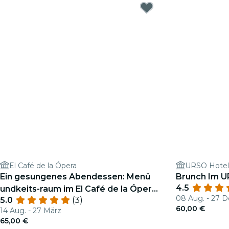
El Café de la Ópera
Ein gesungenes Abendessen: Menü
Brunch Im U
4.5
undkeits-raum im El Café de la Ópera
08 Aug. - 27 D
5.0
(3)
(einzigartige Vorstellung um 20:30)
60,00 €
14 Aug. - 27 März
65,00 €