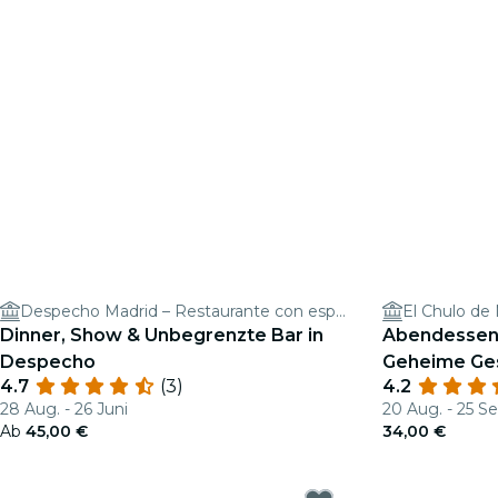
Despecho Madrid – Restaurante con espectáculo en Madrid y coctelería
El Chulo de
Dinner, Show & Unbegrenzte Bar in
Abendessen 
Despecho
Geheime Ges
4.7
(3)
4.2
28 Aug. - 26 Juni
20 Aug. - 25 Se
Ab
45,00 €
34,00 €