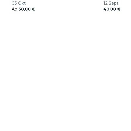
03 Okt.
12 Sept.
2026
Ab
30,00 €
40,00 €
Über Fever
Partner werden