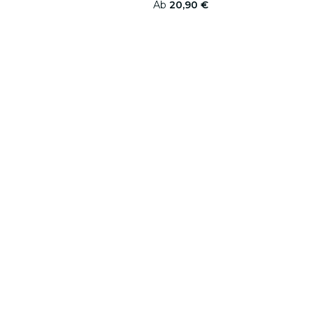
Ab
20,90 €
Fever for Business
Folge uns
Entde