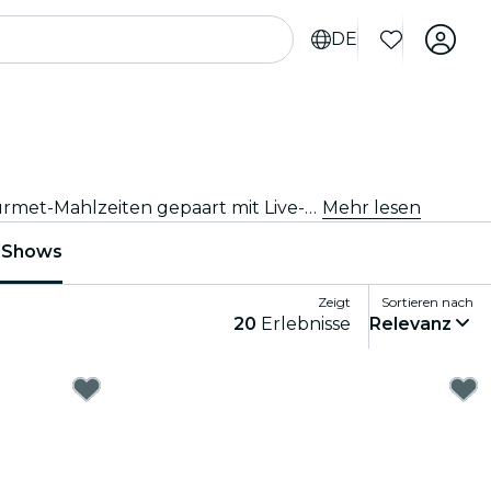
DE
Gönne Dir das ultimative Dining-Erlebnis mit den besten Restaurants und Dinner-Shows in Madrid. Genieße Gourmet-Mahlzeiten gepaart mit Live-Auftritten.
Mehr lesen
r-Shows
Zeigt
Sortieren nach
20
Erlebnisse
Relevanz