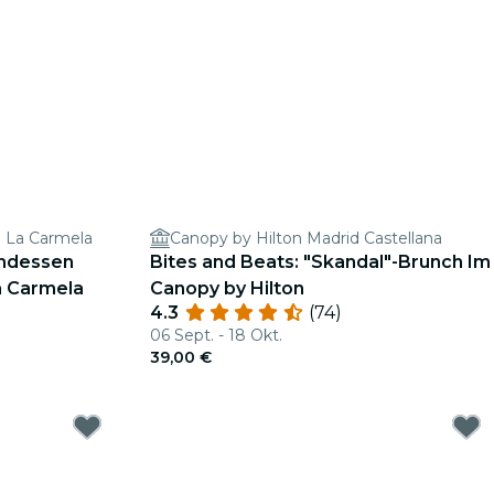
a La Carmela
Canopy by Hilton Madrid Castellana
ndessen
Bites and Beats: "Skandal"-Brunch Im
a Carmela
Canopy by Hilton
4.3
(74)
06 Sept. - 18 Okt.
39,00 €