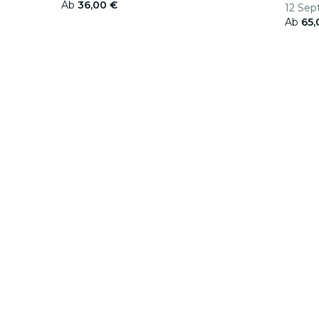
Ab
36,00 €
12 Sept
Olímp
Ab
65,
cken