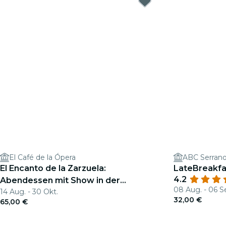
El Café de la Ópera
ABC Serran
El Encanto de la Zarzuela:
LateBreakfa
4.2
Abendessen mit Show in der
08 Aug. - 06 S
14 Aug. - 30 Okt.
Innenstadt von Madrid
32,00 €
65,00 €