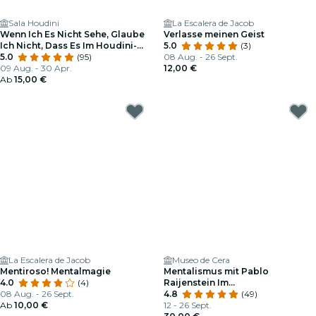
Sala Houdini
La Escalera de Jacob
Wenn Ich Es Nicht Sehe, Glaube
Verlasse meinen Geist
Ich Nicht, Dass Es Im Houdini-
5.0
(3)
Raum Ist.
5.0
(95)
08 Aug. - 26 Sept.
09 Aug. - 30 Apr.
12,00 €
Ab
15,00 €
La Escalera de Jacob
Museo de Cera
Mentiroso! Mentalmagie
Mentalismus mit Pablo
4.0
(4)
Raijenstein Im
08 Aug. - 26 Sept.
Wachsfigurenkabinett von
4.8
(49)
Ab
10,00 €
Madrid
12 - 26 Sept.