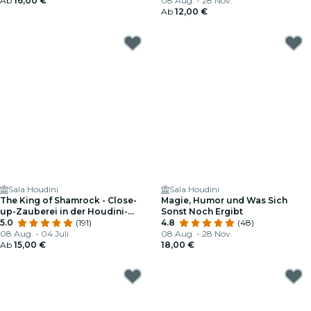
Ab
16,00 €
08 Aug. - 28 Nov.
Ab
12,00 €
Sala Houdini
Sala Houdini
The King of Shamrock - Close-
Magie, Humor und Was Sich
up-Zauberei in der Houdini-
Sonst Noch Ergibt
Halle
5.0
(191)
4.8
(48)
08 Aug. - 04 Juli
08 Aug. - 28 Nov.
Ab
15,00 €
18,00 €