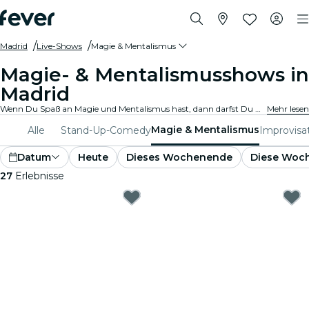
Madrid
Live-Shows
Magie & Mentalismus
Magie- & Mentalismusshows in
Madrid
Wenn Du Spaß an Magie und Mentalismus hast, dann darfst Du Dir nicht die atemberaubendsten Shows in Madrid entgehen lassen. Genieße einen zauberhaften Abend in bester Gesellschaft!
Mehr lesen
Magie & Mentalismus
Alle
Stand-Up-Comedy
Improvisa
Datum
Heute
Dieses Wochenende
Diese Woc
27
Erlebnisse