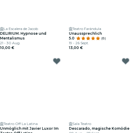
La Escalera de Jacob
Teatro Farándula
DELIRIUM. Hypnose und
Unaussprechlich
Mentalismus
5.0
(8)
21 - 30 Aug.
19 - 26 Sept.
10,00 €
13,00 €
Teatro Off La Latina
Sala Teatro
Unmöglich mit Javier Luxor Im
Descarado, magische Komödie