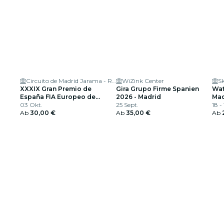
Circuito de Madrid Jarama - RACE
WiZink Center
XXXIX Gran Premio de
Gira Grupo Firme Spanien
Wat
España FIA Europeo de
2026 - Madrid
Mad
Camiones
03 Okt.
25 Sept.
18 -
Ab
30,00 €
Ab
35,00 €
Ab