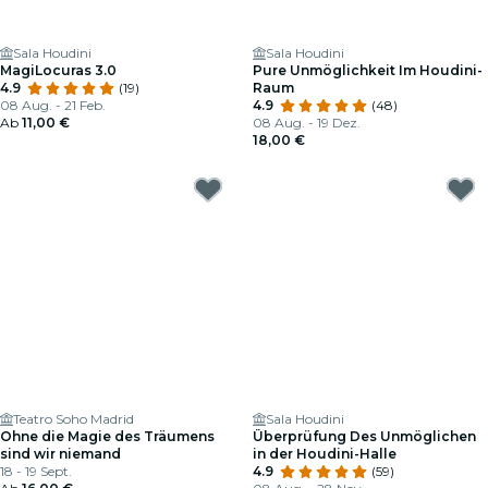
Sala Houdini
Sala Houdini
MagiLocuras 3.0
Pure Unmöglichkeit Im Houdini-
4.9
(19)
Raum
08 Aug. - 21 Feb.
4.9
(48)
Ab
11,00 €
08 Aug. - 19 Dez.
18,00 €
Teatro Soho Madrid
Sala Houdini
Ohne die Magie des Träumens
Überprüfung Des Unmöglichen
sind wir niemand
in der Houdini-Halle
18 - 19 Sept.
4.9
(59)