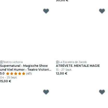
30,00 €
Teatro victoria
La Escalera de Jacob
Supernatural - Magische Show
ATRÉVETE. MENTALE MAGIE
und Viel Humor - Teatro Victoria
13 - 27 Sept.
de Madrid
5.0
(47)
12,00 €
04 - 25 Sept.
15,00 €