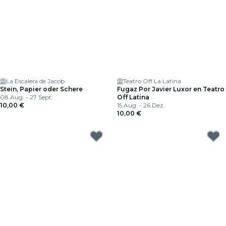
La Escalera de Jacob
Teatro Off La Latina
Stein, Papier oder Schere
Fugaz Por Javier Luxor en Teatro
08 Aug. - 27 Sept.
Off Latina
10,00 €
15 Aug. - 26 Dez.
10,00 €