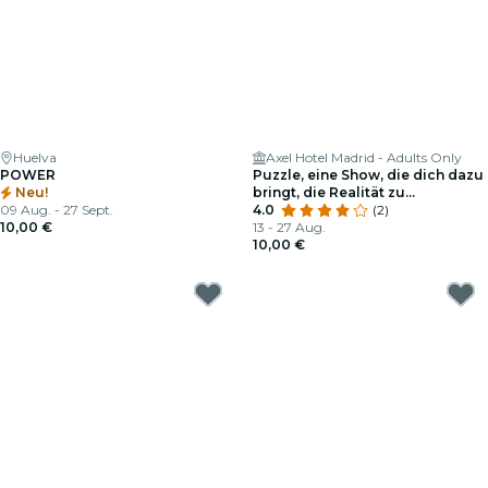
Huelva
Axel Hotel Madrid - Adults Only
POWER
Puzzle, eine Show, die dich dazu
Neu!
bringt, die Realität zu
09 Aug. - 27 Sept.
hinterfragen
4.0
(2)
10,00 €
13 - 27 Aug.
10,00 €