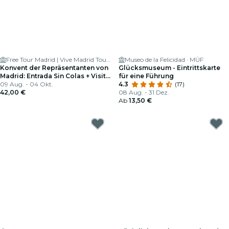
Free Tour Madrid | Vive Madrid Tours
Museo de la Felicidad · MÜF
Konvent der Repräsentanten von
Glücksmuseum - Eintrittskarte
Madrid: Entrada Sin Colas + Visita
für eine Führung
Guiada
09 Aug. - 04 Okt.
4.3
(17)
42,00 €
08 Aug. - 31 Dez.
Ab
13,50 €