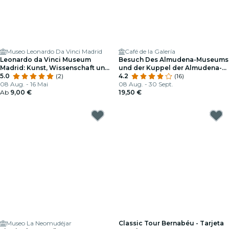
Museo Leonardo Da Vinci Madrid
Café de la Galería
Leonardo da Vinci Museum
Besuch Des Almudena-Museums
Madrid: Kunst, Wissenschaft und
und der Kuppel der Almudena-
Erfindungen
5.0
(2)
Kathedrale mit Dem Besten Blick
4.2
(16)
08 Aug. - 16 Mai
Auf Das Zentrum von Madrid +
08 Aug. - 30 Sept.
Ab
9,00 €
Frühstück
19,50 €
Museo La Neomudéjar
Classic Tour Bernabéu - Tarjeta