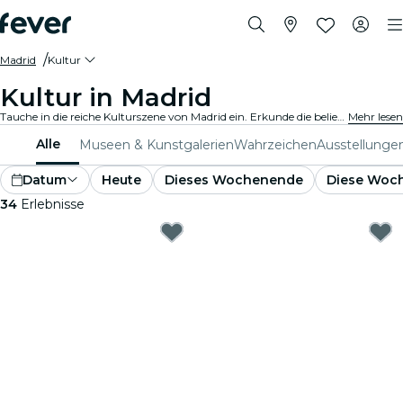
Madrid
Kultur
Kultur in Madrid
Tauche in die reiche Kulturszene von Madrid ein. Erkunde die beliebtesten Museen und Ausstellungen. Nimm an kulturellen Veranstaltungen teil und erweitere deinen Horizont.
Mehr lesen
Alle
Museen & Kunstgalerien
Wahrzeichen
Ausstellunge
Datum
Heute
Dieses Wochenende
Diese Woc
34
Erlebnisse