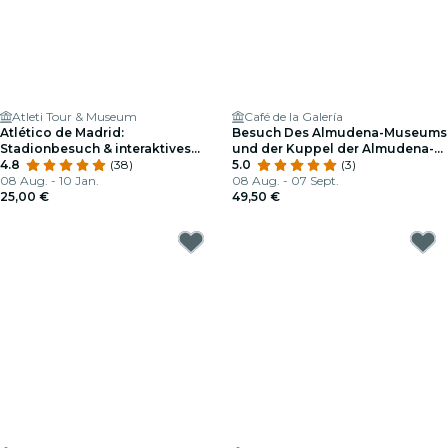
Atleti Tour & Museum
Café de la Galería
Atlético de Madrid:
Besuch Des Almudena-Museums
Stadionbesuch & interaktives
und der Kuppel der Almudena-
Museum
4.8
(38)
Kathedrale mit Dem Besten Blick
5.0
(3)
08 Aug. - 10 Jan.
Auf Das Zentrum von Madrid +
08 Aug. - 07 Sept.
25,00 €
Mittagessen Im Café de La
49,50 €
Galería