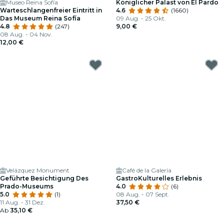
Museo Reina Sofía
Königlicher Palast von El Pardo
Warteschlangenfreier Eintritt in
4.6
(1660)
Das Museum Reina Sofía
09 Aug. - 25 Okt.
4.8
(247)
9,00 €
08 Aug. - 04 Nov.
12,00 €
Velázquez Monument
Café de la Galería
Geführte Besichtigung Des
GastroKulturelles Erlebnis
Prado-Museums
4.0
(6)
5.0
(1)
08 Aug. - 07 Sept.
11 Aug. - 31 Dez.
37,50 €
Ab
35,10 €