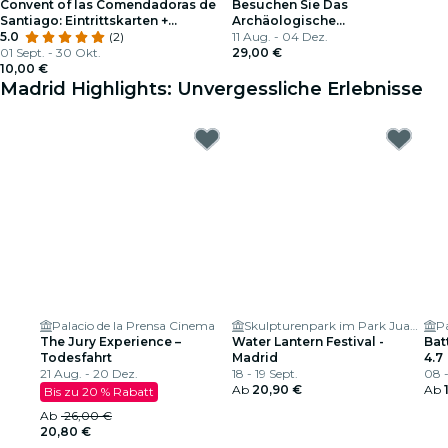
Convent of las Comendadoras de
Besuchen Sie Das
Santiago: Eintrittskarten +
Archäologische
Audioguide
5.0
(2)
Nationalmuseum von Madrid
11 Aug. - 04 Dez.
01 Sept. - 30 Okt.
29,00 €
10,00 €
Madrid Highlights: Unvergessliche Erlebnisse
Palacio de la Prensa Cinema
Skulpturenpark im Park Juan Carlos I
Pa
The Jury Experience –
Water Lantern Festival -
Bat
Todesfahrt
Madrid
4.7
21 Aug. - 20 Dez.
18 - 19 Sept.
08 
Ab
20,90 €
Ab
Bis zu 20 % Rabatt
Ab
26,00 €
20,80 €