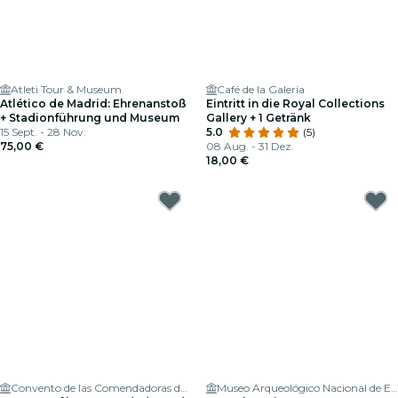
Atleti Tour & Museum
Café de la Galería
Atlético de Madrid: Ehrenanstoß
Eintritt in die Royal Collections
+ Stadionführung und Museum
Gallery + 1 Getränk
15 Sept. - 28 Nov.
5.0
(5)
75,00 €
08 Aug. - 31 Dez.
18,00 €
Convento de las Comendadoras de Santiago
Museo Arqueológico Nacional de España