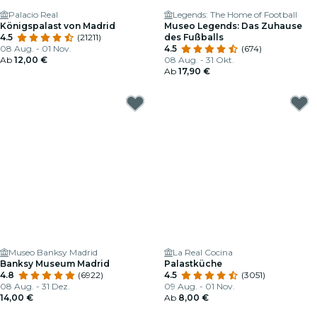
Palacio Real
Legends: The Home of Football
Königspalast von Madrid
Museo Legends: Das Zuhause
4.5
(21211)
des Fußballs
08 Aug. - 01 Nov.
4.5
(674)
Ab
12,00 €
08 Aug. - 31 Okt.
Ab
17,90 €
Museo Banksy Madrid
La Real Cocina
Banksy Museum Madrid
Palastküche
4.8
(6922)
4.5
(3051)
08 Aug. - 31 Dez.
09 Aug. - 01 Nov.
14,00 €
Ab
8,00 €