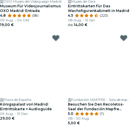
OXO Museo del Videojuego Madrid
Museo de Cera
Museum Für Videojournalismus
Eintrittskarten Für Das
OXO Madrid: Entrada
Wachsfigurenkabinett in Madrid
4.8
(58)
4.5
(223)
09 Aug. - 04 Okt.
08 Aug. - 15 Jan.
19,00 €
Ab
14,00 €
Plaza de España
Fundación MAPFRE - Sala de exposiciones
Königspalast von Madrid:
Besuchen Sie Den Recoletos-
Eintrittskarte + Audioguide
Saal der Fundación Mapfre
09 Aug. - 31 Dez.
Madrid
5.0
(7)
29,00 €
08 - 30 Aug.
5,00 €