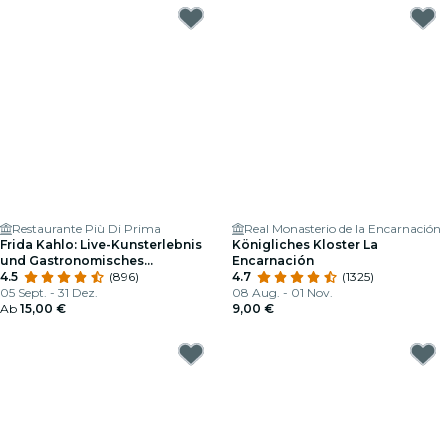
Restaurante Più Di Prima
Real Monasterio de la Encarnación
Frida Kahlo: Live-Kunsterlebnis
Königliches Kloster La
und Gastronomisches
Encarnación
Schaufenster
4.5
(896)
4.7
(1325)
05 Sept. - 31 Dez.
08 Aug. - 01 Nov.
Ab
15,00 €
9,00 €