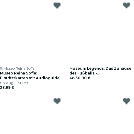
Museo Reina Sofía
Museum Legends: Das Zuhause
Museo Reina Sofía:
des Fußballs -
Eintrittskarten mit Audioguide
Geschenkgutschein
Ab
30,00 €
08 Aug. - 31 Dez.
23,99 €