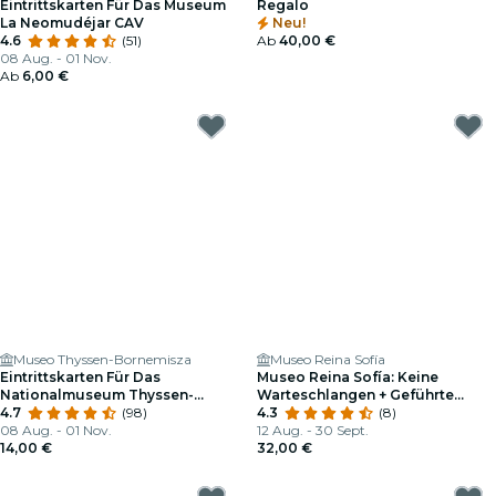
Eintrittskarten Für Das Museum
Regalo
La Neomudéjar CAV
Neu!
4.6
(51)
Ab
40,00 €
08 Aug. - 01 Nov.
Ab
6,00 €
Museo Thyssen-Bornemisza
Museo Reina Sofía
Eintrittskarten Für Das
Museo Reina Sofía: Keine
Nationalmuseum Thyssen-
Warteschlangen + Geführte
Bornemisza: Ständige Sammlung
4.7
(98)
Besichtigung
4.3
(8)
08 Aug. - 01 Nov.
12 Aug. - 30 Sept.
14,00 €
32,00 €