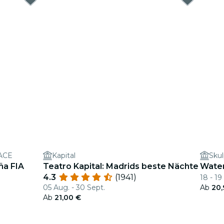
RACE
Kapital
Skul
ña FIA
Teatro Kapital: Madrids beste Nächte
Water
4.3
(1941)
18 - 19
05 Aug. - 30 Sept.
Ab
20,
Ab
21,00 €