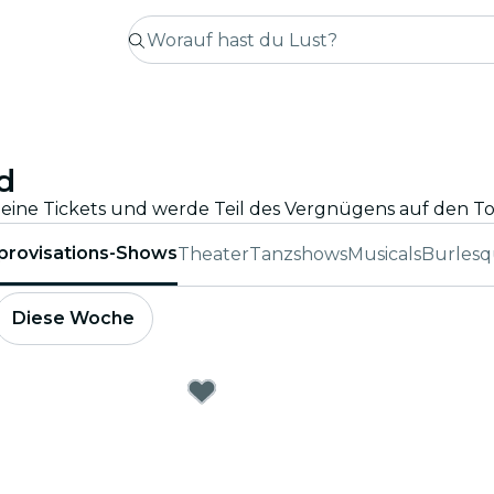
d
provisations-Shows
Theater
Tanzshows
Musicals
Burlesq
Diese Woche