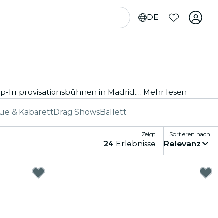
DE
Verpasse nicht dieses aufregende Erlebnis! Sichere Dir Deine Tickets und werde Teil des Vergnügens auf den Top-Improvisationsbühnen in Madrid. Mach Dich bereit für lautes Gelächter und unvergessliche Momente!
Mehr lesen
ue & Kabarett
Drag Shows
Ballett
Zeigt
Sortieren nach
24
Erlebnisse
Relevanz