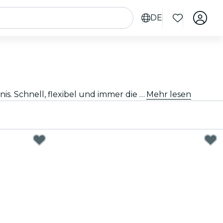
DE
Such dir einen Geschenkgutschein aus, pass den Betrag individuell an und verschenk ein unvergessliches Erlebnis. Schnell, flexibel und immer die richtige Wahl.
Mehr lesen