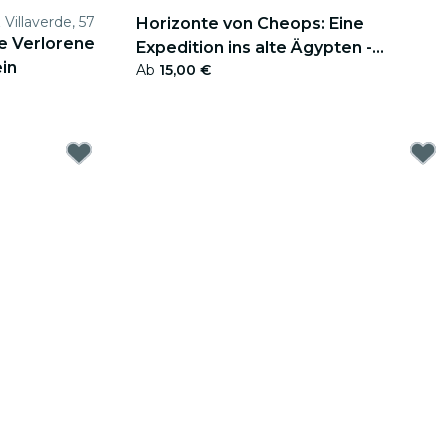
illaverde, 57
Horizonte von Cheops: Eine
ie Verlorene
Expedition ins alte Ägypten -
in
Ab
15,00 €
Geschenkgutschein