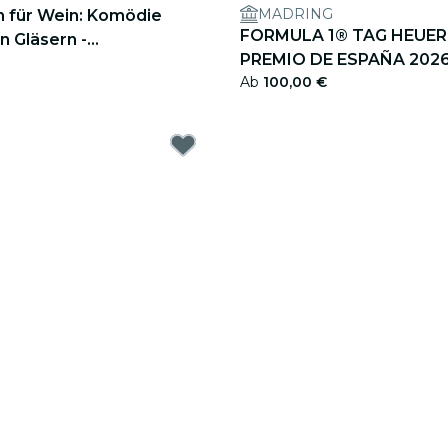
MADRING
n für Wein: Komödie
FORMULA 1® TAG HEUER
n Gläsern -
PREMIO DE ESPAÑA 2026
tschein
Ab
100,00 €
Geschenkgutschein