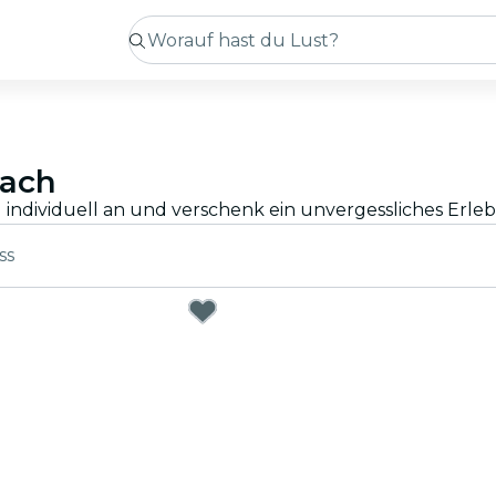
fach
ss