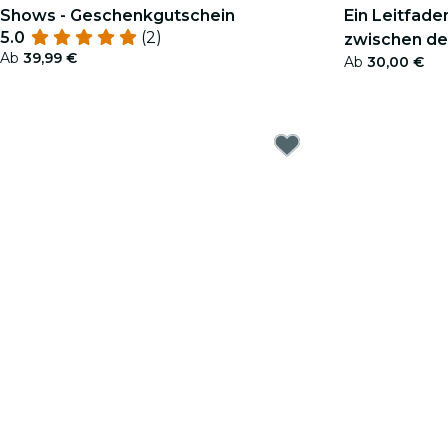
Shows - Geschenkgutschein
Ein Leitfade
5.0
(2)
zwischen de
Ab
39,99 €
Ab
30,00 €
Geschenkgu