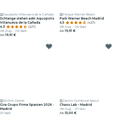
Aquópolis Villanueva de la Cañada
Parque Warner Beach
Schlange stehen adé: Aquopolis
Park Warner Beach Madrid
Villanueva de la Cañada
4.5
(427)
4.3
(227)
08 Aug. - 06 Sept.
08 Aug. - 06 Sept.
Ab
19,91 €
Ab
19,91 €
WiZink Center
Centro Comercial Islazul
Gira Grupo Firme Spanien 2026 -
Chaos Lab – Madrid
Madrid
08 Aug. - 07 Nov.
25 Sept.
Ab
15,00 €