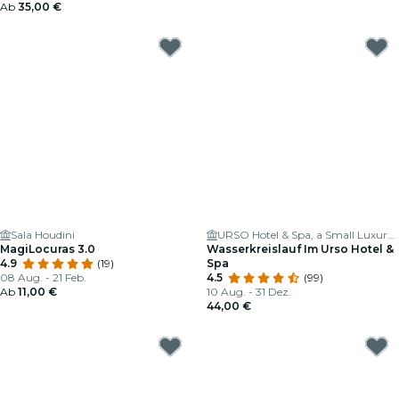
Ab
35,00 €
Sala Houdini
URSO Hotel & Spa, a Small Luxury Hotel of the World
MagiLocuras 3.0
Wasserkreislauf Im Urso Hotel &
4.9
(19)
Spa
08 Aug. - 21 Feb.
4.5
(99)
Ab
11,00 €
10 Aug. - 31 Dez.
44,00 €