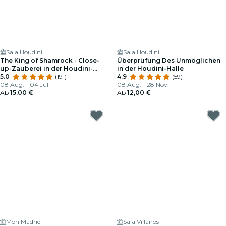
Sala Houdini
Sala Houdini
The King of Shamrock - Close-
Überprüfung Des Unmöglichen
up-Zauberei in der Houdini-
in der Houdini-Halle
Halle
5.0
(191)
4.9
(59)
08 Aug. - 04 Juli
08 Aug. - 28 Nov.
Ab
15,00 €
Ab
12,00 €
Mon Madrid
Sala Villanos