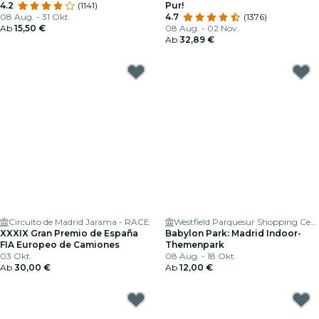
4.2
(1141)
Pur!
08 Aug. - 31 Okt.
4.7
(1376)
Ab
15,50 €
08 Aug. - 02 Nov.
Ab
32,89 €
Circuito de Madrid Jarama - RACE
Westfield Parquesur Shopping Center
XXXIX Gran Premio de España
Babylon Park: Madrid Indoor-
FIA Europeo de Camiones
Themenpark
03 Okt.
08 Aug. - 18 Okt.
Ab
30,00 €
Ab
12,00 €