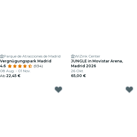
Parque de Atracciones de Madrid
WiZink Center
Vergnügungspark Madrid
JUNGLE in Movistar Arena,
4.6
(934)
Madrid 2026
08 Aug. - 01 Nov.
26 Okt.
Ab
22,45 €
65,00 €