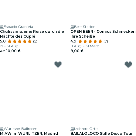
Espacio Gran Via
Beer Station
Chulíssima: eine Reise durch die
OPEN BEER - Comics Schmecken
Nächte des Cuplé
Ihre Scheiße
5.0
(5)
4.9
(7)
17 - 31 Aug.
11 Aug. - 31 März
Ab
10,00 €
8,00 €
Wurlitzer Ballroom
Mehrere Orte
MIAW im WURLITZER, Madrid
BAILALOLOCO Stille Disco Tour