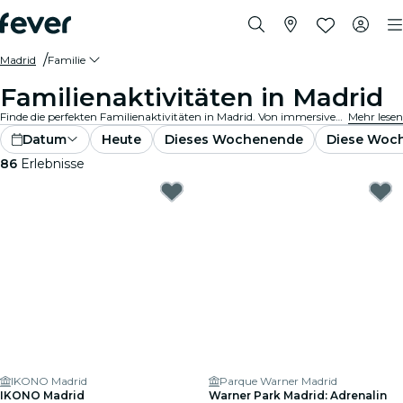
Madrid
Familie
Familienaktivitäten in Madrid
Finde die perfekten Familienaktivitäten in Madrid. Von immersiven Ausstellungen bis Museen, hier gibt es etwas für alle Altersgruppen!
Mehr lesen
Datum
Heute
Dieses Wochenende
Diese Woc
86
Erlebnisse
IKONO Madrid
Parque Warner Madrid
IKONO Madrid
Warner Park Madrid: Adrenalin