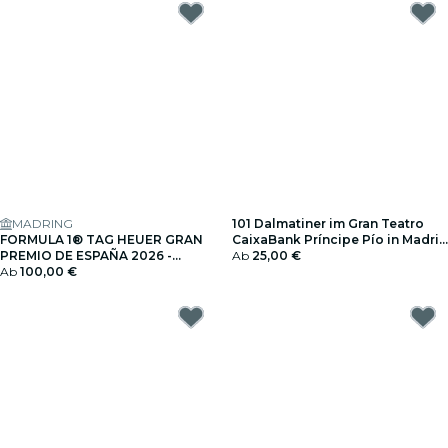
MADRING
101 Dalmatiner im Gran Teatro
FORMULA 1® TAG HEUER GRAN
CaixaBank Príncipe Pío in Madrid
PREMIO DE ESPAÑA 2026 -
- Geschenkgutschein
Ab
25,00 €
Geschenkgutschein
Ab
100,00 €