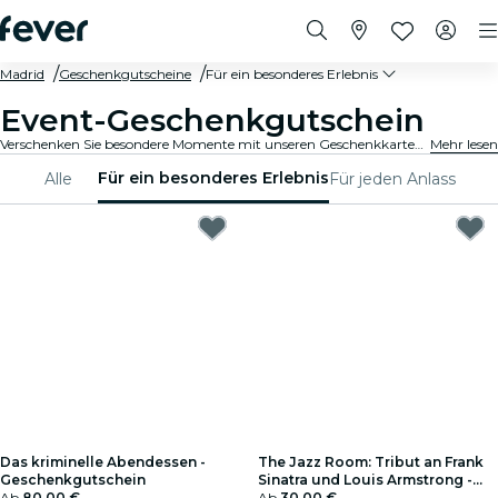
Madrid
Geschenkgutscheine
Für ein besonderes Erlebnis
Event-Geschenkgutschein
Verschenken Sie besondere Momente mit unseren Geschenkkarten für bestimmte Events. Wählen Sie das perfekte Event und ermöglichen Sie ein unvergessliches Erlebnis
Mehr lesen
Für ein besonderes Erlebnis
Alle
Für jeden Anlass
Das kriminelle Abendessen -
The Jazz Room: Tribut an Frank
Geschenkgutschein
Sinatra und Louis Armstrong -
Ab
80,00 €
Geschenkgutschein
Ab
30,00 €