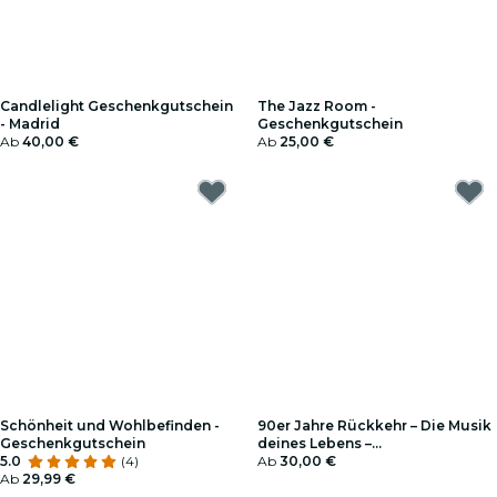
Candlelight Geschenkgutschein
The Jazz Room -
- Madrid
Geschenkgutschein
Ab
40,00 €
Ab
25,00 €
Schönheit und Wohlbefinden -
90er Jahre Rückkehr – Die Musik
Geschenkgutschein
deines Lebens –
5.0
(4)
Geschenkgutschein
Ab
30,00 €
Ab
29,99 €