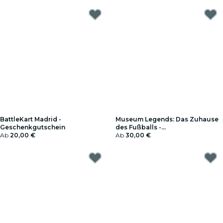
BattleKart Madrid -
Museum Legends: Das Zuhause
Geschenkgutschein
des Fußballs -
Ab
20,00 €
Geschenkgutschein
Ab
30,00 €