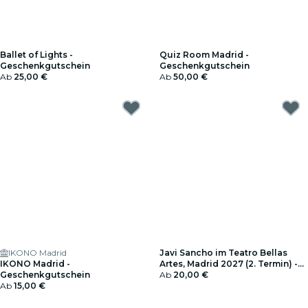
Ballet of Lights -
Quiz Room Madrid -
Geschenkgutschein
Geschenkgutschein
Ab
25,00 €
Ab
50,00 €
IKONO Madrid
Javi Sancho im Teatro Bellas
IKONO Madrid -
Artes, Madrid 2027 (2. Termin) -
Geschenkgutschein
Geschenkgutschein
Ab
20,00 €
Ab
15,00 €