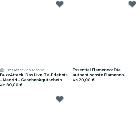
BuzzAttack en Madrid
Essential Flamenco: Die
BuzzAttack: Das Live-TV-Erlebnis
authentischste Flamenco-
– Madrid – Geschenkgutschein
Erfahrung in Madrid -
Ab
20,00 €
Ab
80,00 €
Geschenkgutschein