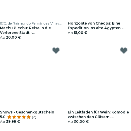
C. de Raimundo Fernández Villaverde, 57
Horizonte von Cheops: Eine
Machu Picchu: Reise in die
Expedition ins alte Ägypten -
Verlorene Stadt -
Geschenkgutschein
Ab
15,00 €
Geschenkgutschein
Ab
20,00 €
Shows - Geschenkgutschein
Ein Leitfaden für Wein: Komödie
5.0
(2)
zwischen den Gläsern -
Ab
39,99 €
Geschenkgutschein
Ab
30,00 €