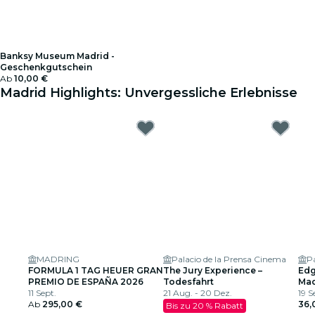
Banksy Museum Madrid -
Geschenkgutschein
Ab
10,00 €
Madrid Highlights: Unvergessliche Erlebnisse
MADRING
Palacio de la Prensa Cinema
P
FORMULA 1 TAG HEUER GRAN
The Jury Experience –
Edg
PREMIO DE ESPAÑA 2026
Todesfahrt
Mad
11 Sept.
21 Aug. - 20 Dez.
19 S
Ab
295,00 €
36,
Bis zu 20 % Rabatt