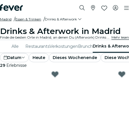
Madrid
Essen & Trinken
Drinks & Afterwork
Drinks & Afterwork in Madrid
Finde die besten Orte in Madrid, an denen Du (Afterwork) Drinks genießen kannst. Entdecke trendige Bars mit der perfekten Atmosphäre, um mit Freunden zu entspannen.
Mehr lesen
Drinks & Afterwo
Alle
Restaurants
Verkostungen
Brunch
Datum
Heute
Dieses Wochenende
Diese Woc
29
Erlebnisse