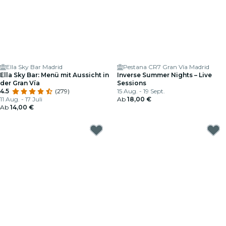
Ella Sky Bar Madrid
Pestana CR7 Gran Vía Madrid
Ella Sky Bar: Menü mit Aussicht in
Inverse Summer Nights – Live
der Gran Vía
Sessions
4.5
(279)
15 Aug. - 19 Sept.
11 Aug. - 17 Juli
Ab
18,00 €
Ab
14,00 €