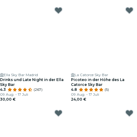
Ella Sky Bar Madrid
La Catorce Sky Bar
Drinks und Late Night in der Ella
Picoteo in der Höhe des La
Sky Bar
Catorce Sky Bar
4.3
(267)
4.8
(5)
09 Aug. - 17 Juli
09 Aug. - 17 Juli
30,00 €
24,00 €