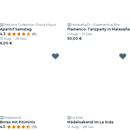
Pestana Collection Plaza Mayor
Malasaña31 – Experiential Bar
Aperitif Samstag
Flamenco-Tanzparty in Malasaña
4.3
(8)
11 Aug. - 31 Dez.
15 Aug. - 28 Nov.
50,00 €
6,00 €
Magasand
La Xida
Birras mit Pitiminís
Mädelsabend Im La Xida
4.5
(13)
13 Aug. - 28 Jan.