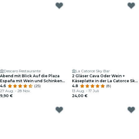
Descaro Restaurante
La Catorce Sky Bar
Abend mit Blick Auf die Plaza
2 Gläser Cava Oder Wein +
España mit Wein und Schinken
Käseplatte in der La Catorce Sky
Für 2 Personen in Descaro
4.6
(25)
Bar
4.8
(8)
27 Aug. - 28 Nov.
13 Aug. - 17 Juli
9,90 €
24,00 €