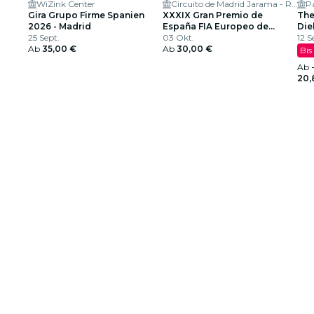
WiZink Center
Circuito de Madrid Jarama - RACE
P
Gira Grupo Firme Spanien
XXXIX Gran Premio de
The
2026 - Madrid
España FIA Europeo de
Die
25 Sept.
Camiones
03 Okt.
US-
12 S
Ab
35,00 €
Ab
30,00 €
Bis
Ab
20,