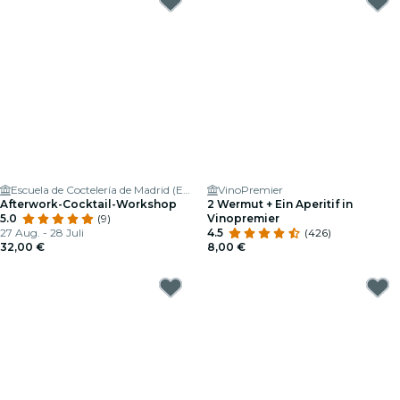
Escuela de Coctelería de Madrid (ESCOM)
VinoPremier
Afterwork-Cocktail-Workshop
2 Wermut + Ein Aperitif in
5.0
(9)
Vinopremier
27 Aug. - 28 Juli
4.5
(426)
32,00 €
8,00 €