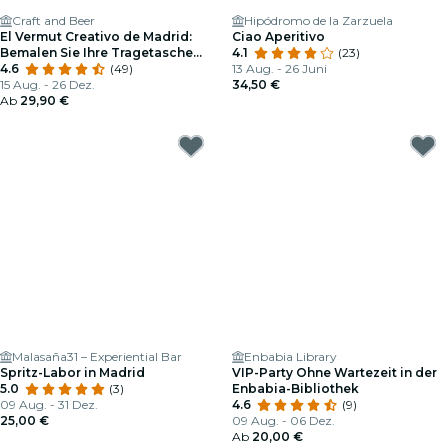
Craft and Beer
Hipódromo de la Zarzuela
El Vermut Creativo de Madrid:
Ciao Aperitivo
Bemalen Sie Ihre Tragetasche
4.1
(23)
mit Neonfarben und Genießen
4.6
(49)
13 Aug. - 26 Juni
Sie Einen Aperitif in Malasaña
15 Aug. - 26 Dez.
34,50 €
Ab
29,90 €
Malasaña31 – Experiential Bar
Enbabia Library
Spritz-Labor in Madrid
VIP-Party Ohne Wartezeit in der
5.0
(3)
Enbabia-Bibliothek
09 Aug. - 31 Dez.
4.6
(9)
25,00 €
09 Aug. - 06 Dez.
Ab
20,00 €