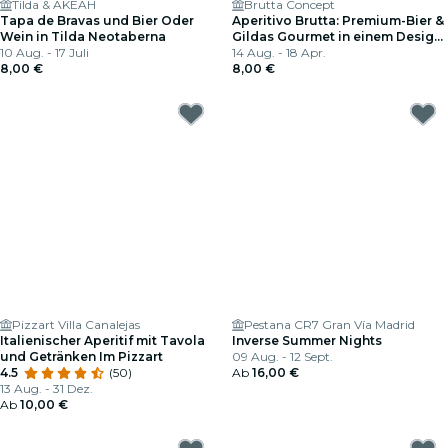
Tilda & AKEAH
Brutta Concept
Tapa de Bravas und Bier Oder
Aperitivo Brutta: Premium-Bier &
Wein in Tilda Neotaberna
Gildas Gourmet in einem Design-
10 Aug. - 17 Juli
Space
14 Aug. - 18 Apr.
8,00 €
8,00 €
Pizzart Villa Canalejas
Pestana CR7 Gran Vía Madrid
Italienischer Aperitif mit Tavola
Inverse Summer Nights
und Getränken Im Pizzart
09 Aug. - 12 Sept.
4.5
(50)
Ab
16,00 €
13 Aug. - 31 Dez.
Ab
10,00 €