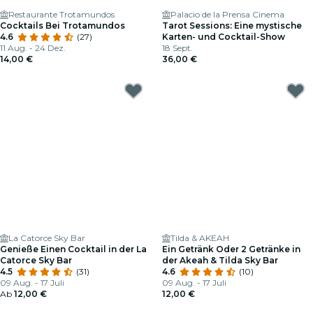
Restaurante Trotamundos
Palacio de la Prensa Cinema
Cocktails Bei Trotamundos
Tarot Sessions: Eine mystische
4.6
(27)
Karten- und Cocktail-Show
11 Aug. - 24 Dez.
18 Sept.
14,00 €
36,00 €
La Catorce Sky Bar
Tilda & AKEAH
Genieße Einen Cocktail in der La
Ein Getränk Oder 2 Getränke in
Catorce Sky Bar
der Akeah & Tilda Sky Bar
4.5
(31)
4.6
(10)
09 Aug. - 17 Juli
09 Aug. - 17 Juli
Ab
12,00 €
12,00 €