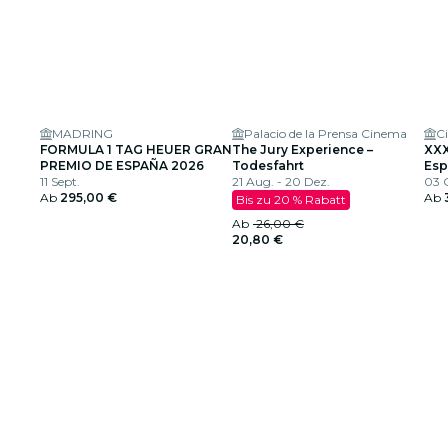
MADRING
Palacio de la Prensa Cinema
FORMULA 1 TAG HEUER GRAN
The Jury Experience –
XXX
PREMIO DE ESPAÑA 2026
Todesfahrt
Esp
11 Sept.
21 Aug. - 20 Dez.
Ca
03 
Ab
295,00 €
Ab
Bis zu 20 % Rabatt
Ab
26,00 €
20,80 €