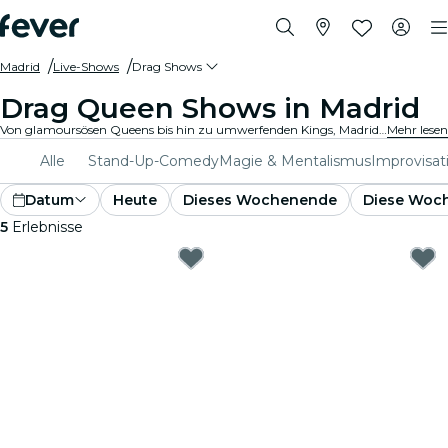
Madrid
Live-Shows
Drag Shows
Drag Queen Shows in Madrid
Von glamoursösen Queens bis hin zu umwerfenden Kings, Madrids Drag-Szene bietet ein pulsierendes Fest der Vielfalt, Kreativität und Selbstdarstellung. Egal, ob Du ein langjähriger Fan oder neu in der Szene bist, Dich erwartet ein Abend voller energiegeladener Unterhaltung und unvergesslicher Momente.
Mehr lesen
Alle
Stand-Up-Comedy
Magie & Mentalismus
Improvisat
Datum
Heute
Dieses Wochenende
Diese Woc
5
Erlebnisse