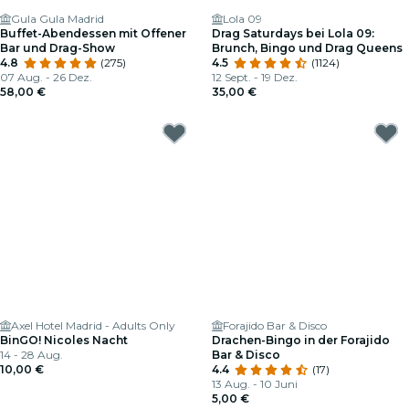
Gula Gula Madrid
Lola 09
Buffet-Abendessen mit Offener
Drag Saturdays bei Lola 09:
Bar und Drag-Show
Brunch, Bingo und Drag Queens
4.8
(275)
4.5
(1124)
07 Aug. - 26 Dez.
12 Sept. - 19 Dez.
58,00 €
35,00 €
Axel Hotel Madrid - Adults Only
Forajido Bar & Disco
BinGO! Nicoles Nacht
Drachen-Bingo in der Forajido
14 - 28 Aug.
Bar & Disco
10,00 €
4.4
(17)
13 Aug. - 10 Juni
5,00 €