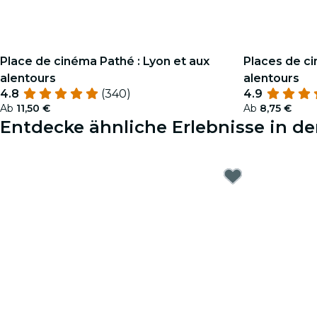
Place de cinéma Pathé : Lyon et aux
Places de ci
alentours
alentours
4.8
(340)
4.9
Ab
11,50 €
Ab
8,75 €
Entdecke ähnliche Erlebnisse in d