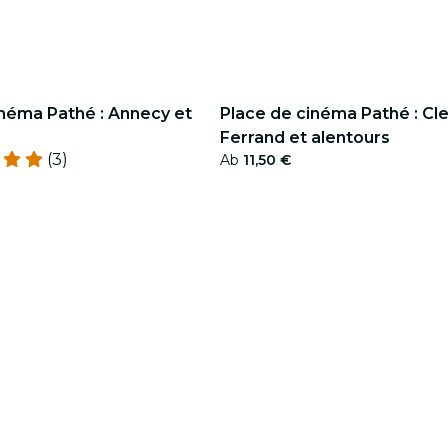
inéma Pathé : Annecy et
Place de cinéma Pathé : Cl
Ferrand et alentours
(3)
Ab
11,50 €