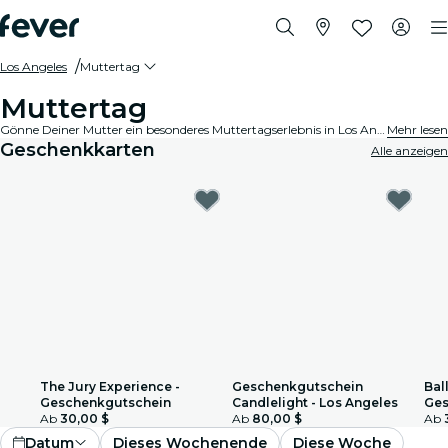
Los Angeles
Muttertag
Muttertag
Gönne Deiner Mutter ein besonderes Muttertagserlebnis in Los Angeles.
Mehr lesen
Geschenkkarten
Alle anzeigen
The Jury Experience -
Geschenkgutschein
Ball
Geschenkgutschein
Candlelight - Los Angeles
Ges
Ab
30,00 $
Ab
80,00 $
Ab
Datum
Dieses Wochenende
Diese Woche