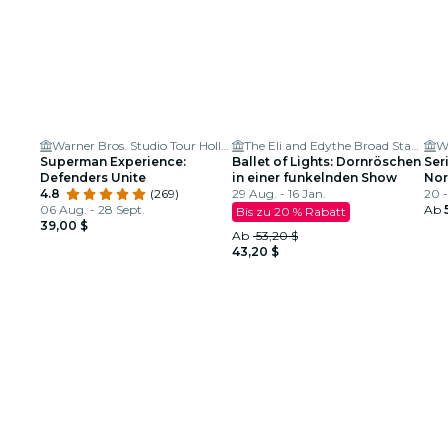
Warner Bros. Studio Tour Hollywood
The Eli and Edythe Broad Stage
Wi
Superman Experience:
Ballet of Lights: Dornröschen
Ser
Defenders Unite
in einer funkelnden Show
Nor
4.8
(269)
29 Aug. - 16 Jan.
20 -
06 Aug. - 28 Sept.
Ab
Bis zu 20 % Rabatt
39,00 $
Ab
53,20 $
43,20 $