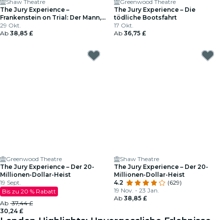
Shaw Theatre
Greenwood Theatre
The Jury Experience –
The Jury Experience – Die
Frankenstein on Trial: Der Mann,
tödliche Bootsfahrt
der Gott herausforderte
29 Okt.
17 Okt.
Ab
38,85 £
Ab
36,75 £
Greenwood Theatre
Shaw Theatre
The Jury Experience – Der 20-
The Jury Experience – Der 20-
Millionen-Dollar-Heist
Millionen-Dollar-Heist
19 Sept.
4.2
(629)
19 Nov. - 23 Jan.
Bis zu 20 % Rabatt
Ab
38,85 £
Ab
37,44 £
30,24 £