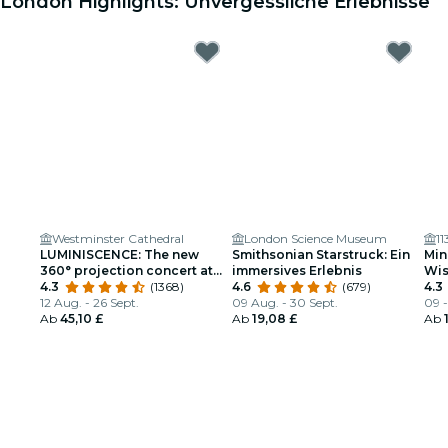
London Highlights: Unvergessliche Erlebnisse
Westminster Cathedral
London Science Museum
1
LUMINISCENCE: The new
Smithsonian Starstruck: Ein
Min
360° projection concert at
immersives Erlebnis
Wis
London’s Westminster
4.3
(1368)
4.6
(679)
für
4.3
Cathedral
12 Aug. - 26 Sept.
09 Aug. - 30 Sept.
09 
Ab
45,10 £
Ab
19,08 £
Ab