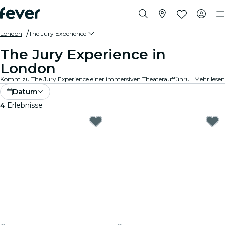
London
The Jury Experience
The Jury Experience in
London
Komm zu The Jury Experience einer immersiven Theateraufführung, bei der du Teil der Geschworenen bist. Von tödlichen Liebesdreiecken bis hin zu medizinischen Katastrophen – jeder Fall steckt voller Skandale, Drama und schockierender Wendungen. Diskutiere die Beweise, hinterfrage die Motive und entscheide: schuldig oder nicht schuldig?
Mehr lesen
Datum
4
Erlebnisse