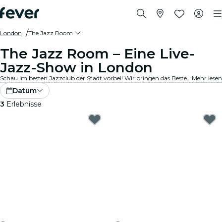
London
The Jazz Room
The Jazz Room – Eine Live-
Jazz-Show in London
Schau im besten Jazzclub der Stadt vorbei! Wir bringen das Beste aus Blues, Soul und Jazzmusik in gemütliche Locations in deiner Stadt. Jede Note erzählt eine Geschichte, jedes Solo bewegt die Seele, und die Vibes? Die stimmen einfach. Entdecke Live-Jazzkonzerte in deiner Nähe!
Mehr lesen
Datum
3
Erlebnisse