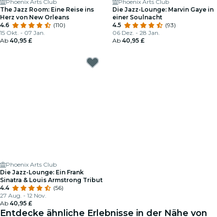
Phoenix Arts Club
Phoenix Arts Club
The Jazz Room: Eine Reise ins
Die Jazz-Lounge: Marvin Gaye in
Herz von New Orleans
einer Soulnacht
4.6
(110)
4.5
(93)
15 Okt. - 07 Jan.
06 Dez. - 28 Jan.
Ab
40,95 £
Ab
40,95 £
Phoenix Arts Club
Die Jazz-Lounge: Ein Frank
Sinatra & Louis Armstrong Tribut
4.4
(56)
27 Aug. - 12 Nov.
Ab
40,95 £
Entdecke ähnliche Erlebnisse in der Nähe von