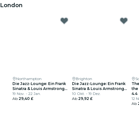
London
Northampton
Brighton
S
Die Jazz-Lounge: Ein Frank
Die Jazz-Lounge: Ein Frank
The
Sinatra & Louis Armstrong
Sinatra & Louis Armstrong
the
Tributz
19 Nov. - 22 Jan.
Tribut
10 Okt. - 19 Dez.
4.4
Ab
29,40 £
Ab
29,92 £
12 N
Ab