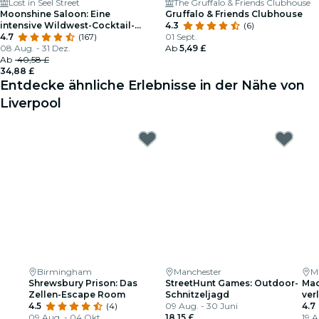
Lost in Seel Street
The Gruffalo & Friends Clubhouse
Moonshine Saloon: Eine
Gruffalo & Friends Clubhouse
intensive Wildwest-Cocktail-
4.3
(6)
Erfahrung
4.7
(167)
01 Sept.
08 Aug. - 31 Dez.
Ab
5,49 £
Ab
40,58 £
34,88 £
Entdecke ähnliche Erlebnisse in der Nähe von
Liverpool
Birmingham
Manchester
M
Shrewsbury Prison: Das
StreetHunt Games: Outdoor-
Mac
Zellen-Escape Room
Schnitzeljagd
ver
4.5
(4)
09 Aug. - 30 Juni
4.7
09 Aug. - 04 Okt.
18,15 £
19 A