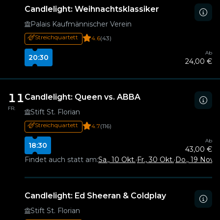
Candlelight: Weihnachtsklassiker
Palais Kaufmännischer Verein
Streichquartett
4.6
(43)
Ab
20:30
24,00 €
11
Candlelight: Queen vs. ABBA
FR.
Stift St. Florian
Streichquartett
4.7
(116)
Ab
18:30
43,00 €
Findet auch statt am:
Sa., 10 Okt.
·
Fr., 30 Okt.
·
Do., 19 Nov.
·
Candlelight: Ed Sheeran & Coldplay
Stift St. Florian