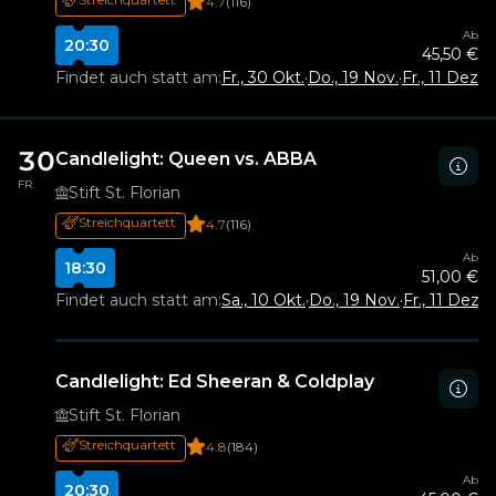
4.7
(116)
Ab
20:30
45,50 €
Findet auch statt am:
Fr., 30 Okt.
·
Do., 19 Nov.
·
Fr., 11 Dez.
·
S
30
Candlelight: Queen vs. ABBA
FR.
Stift St. Florian
Streichquartett
4.7
(116)
Ab
18:30
51,00 €
Findet auch statt am:
Sa., 10 Okt.
·
Do., 19 Nov.
·
Fr., 11 Dez.
·
S
Candlelight: Ed Sheeran & Coldplay
Stift St. Florian
Streichquartett
4.8
(184)
Ab
20:30