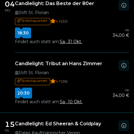
04
Candlelight: Das Beste der 80er
MO.
Stift St. Florian
Streichquartett
4.9
(22)
Ab
18:30
34,00 €
Findet auch statt am:
Sa., 31 Okt.
Candlelight: Tribut an Hans Zimmer
Stift St. Florian
Streichquartett
4.7
(26)
Ab
20:30
34,00 €
Findet auch statt am:
Sa., 10 Okt.
15
Candlelight: Ed Sheeran & Coldplay
FR.
Palais Kaufmännischer Verein