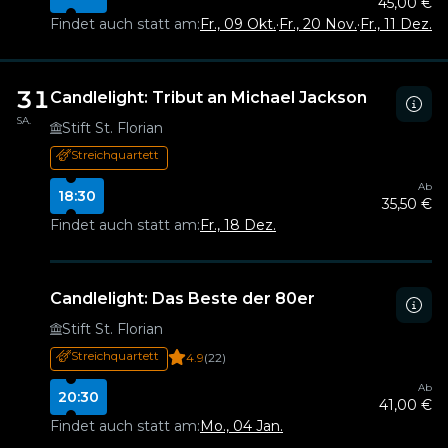
45,00 €
Findet auch statt am:
Fr., 09 Okt.
·
Fr., 20 Nov.
·
Fr., 11 Dez.
·
Fr
31
Candlelight: Tribut an Michael Jackson
SA.
Stift St. Florian
Streichquartett
Ab
18:30
35,50 €
Findet auch statt am:
Fr., 18 Dez.
Candlelight: Das Beste der 80er
Stift St. Florian
Streichquartett
4.9
(22)
Ab
20:30
41,00 €
Findet auch statt am:
Mo., 04 Jan.