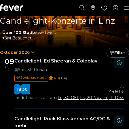
Candlelight-Konzerte in Linz
Über 100 Städte
weltweit.
+3M
Besucher.
Oktober 2026
Filter
09
Candlelight: Ed Sheeran & Coldplay
FR.
Stift St. Florian
Streichquartett
4.8
(184)
Ab
18:30
44,50 €
Findet auch statt am:
Fr., 30 Okt.
·
Fr., 20 Nov.
·
Fr., 11 Dez.
·
Fr
Candlelight: Rock Klassiker von AC/DC &
mehr