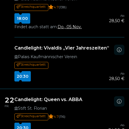
Streichquartett
4.7
(138)
Ab
18:00
28,50 €
Findet auch statt am:
Do., 05 Nov.
Candlelight: Vivaldis „Vier Jahreszeiten“
Palais Kaufmännischer Verein
Streichquartett
Ab
20:30
28,50 €
22
Candlelight: Queen vs. ABBA
FR.
Stift St. Florian
Streichquartett
4.7
(116)
Ab
20:30