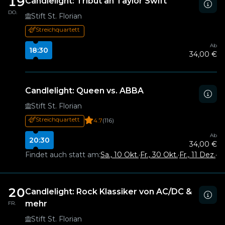
19
Candlelight: Tribut an Taylor Swift
DO.
Stift St. Florian
Streichquartett
Ab
18:30
34,00 €
Candlelight: Queen vs. ABBA
Stift St. Florian
Streichquartett
4.7
(116)
Ab
20:30
34,00 €
Findet auch statt am:
Sa., 10 Okt.
·
Fr., 30 Okt.
·
Fr., 11 Dez.
·
So
20
Candlelight: Rock Klassiker von AC/DC &
mehr
FR.
Stift St. Florian