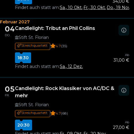
34,00 €
Findet auch statt am:
Sa., 10 Okt.
·
Fr., 30 Okt.
·
Do., 19 Nov.
·
F
Februar 2027
04
Candlelight: Tribut an Phil Collins
DO.
Stift St. Florian
Streichquartett
4.7
(35)
Ab
18:30
31,00 €
Findet auch statt am:
Sa., 12 Dez.
05
Candlelight: Rock Klassiker von AC/DC &
mehr
FR.
Stift St. Florian
Streichquartett
4.7
(68)
Ab
20:30
27,00 €
Findet auch statt am:
Fr., 09 Okt.
·
Fr., 20 Nov.