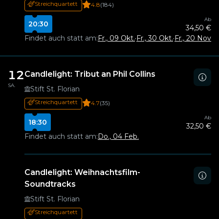
Streichquartett
4.8
(184)
Ab
20:30
34,50 €
Findet auch statt am:
Fr., 09 Okt.
·
Fr., 30 Okt.
·
Fr., 20 Nov.
·
F
12
Candlelight: Tribut an Phil Collins
SA.
Stift St. Florian
Streichquartett
4.7
(35)
Ab
18:30
32,50 €
Findet auch statt am:
Do., 04 Feb.
Candlelight: Weihnachtsfilm-
Soundtracks
Stift St. Florian
Streichquartett