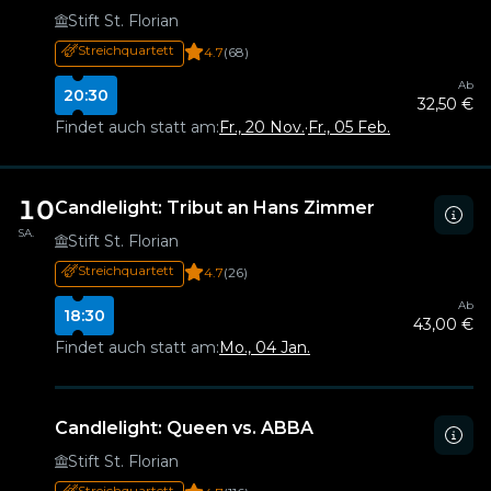
Stift St. Florian
Streichquartett
4.7
(68)
Ab
20:30
32,50 €
Findet auch statt am:
Fr., 20 Nov.
·
Fr., 05 Feb.
10
Candlelight: Tribut an Hans Zimmer
SA.
Stift St. Florian
Streichquartett
4.7
(26)
Ab
18:30
43,00 €
Findet auch statt am:
Mo., 04 Jan.
Candlelight: Queen vs. ABBA
Stift St. Florian
Streichquartett