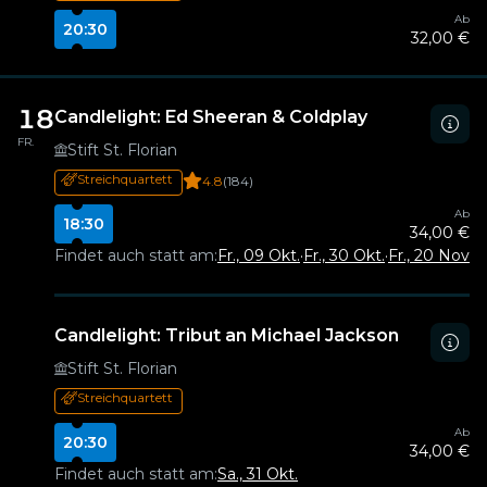
Ab
20:30
32,00 €
18
Candlelight: Ed Sheeran & Coldplay
FR.
Stift St. Florian
Streichquartett
4.8
(184)
Ab
18:30
34,00 €
Findet auch statt am:
Fr., 09 Okt.
·
Fr., 30 Okt.
·
Fr., 20 Nov.
·
F
Candlelight: Tribut an Michael Jackson
Stift St. Florian
Streichquartett
Ab
20:30
34,00 €
Findet auch statt am:
Sa., 31 Okt.