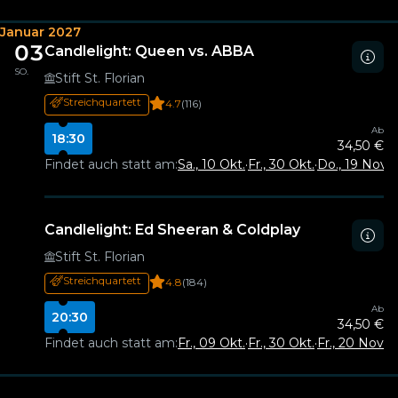
Januar 2027
03
Candlelight: Queen vs. ABBA
SO.
Stift St. Florian
Streichquartett
4.7
(116)
Ab
18:30
34,50 €
Findet auch statt am:
Sa., 10 Okt.
·
Fr., 30 Okt.
·
Do., 19 Nov.
·
F
Candlelight: Ed Sheeran & Coldplay
Stift St. Florian
Streichquartett
4.8
(184)
Ab
20:30
34,50 €
Findet auch statt am:
Fr., 09 Okt.
·
Fr., 30 Okt.
·
Fr., 20 Nov.
·
F