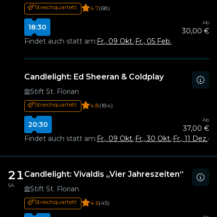
Streichquartett
4.7
(68)
Ab
18:30
30,00 €
Findet auch statt am:
Fr., 09 Okt.
·
Fr., 05 Feb.
Candlelight: Ed Sheeran & Coldplay
Stift St. Florian
Streichquartett
4.8
(184)
Ab
20:30
37,00 €
Findet auch statt am:
Fr., 09 Okt.
·
Fr., 30 Okt.
·
Fr., 11 Dez.
·
Fr
21
Candlelight: Vivaldis „Vier Jahreszeiten“
SA.
Stift St. Florian
Streichquartett
4.6
(45)