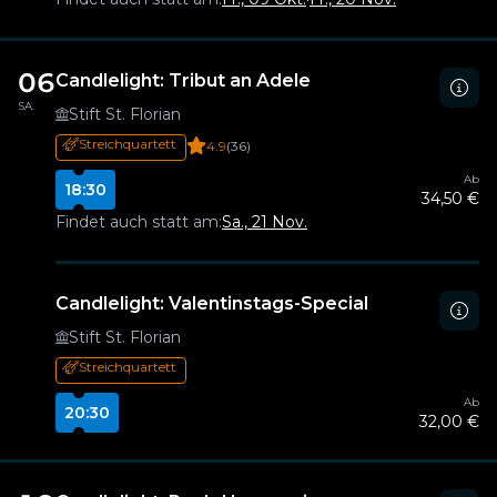
06
Candlelight: Tribut an Adele
SA.
Stift St. Florian
Streichquartett
4.9
(36)
Ab
18:30
34,50 €
Findet auch statt am:
Sa., 21 Nov.
Candlelight: Valentinstags-Special
Stift St. Florian
Streichquartett
Ab
20:30
32,00 €