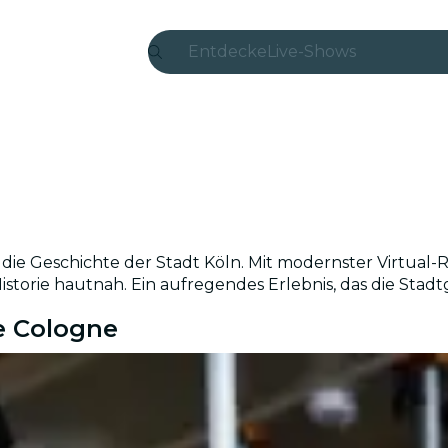
Entdecke
Live-Shows
Madrid
Candlelight
London
Erlebnisse und Städte
 die Geschichte der Stadt Köln. Mit modernster Virtual-R
São Paulo
istorie hautnah. Ein aufregendes Erlebnis, das die Sta
e Cologne
Seoul
Stadttouren
Konzerte