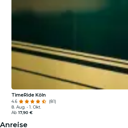
TimeRide Köln
4.6
(81)
8. Aug. - 1. Okt.
Ab
17,90 €
Anreise