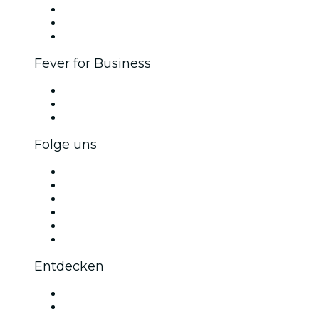
Affiliate-Programm
Botschafter & Influencer-Programm
Markenpartnerschaften
Fever for Business
Privatveranstaltungen & Gruppentickets
Firmenvorteile
Firmengeschenkkarten und -gutscheine
Folge uns
Facebook
X (Twitter)
Instagram
TikTok
LinkedIn
YouTube
Entdecken
Veranstaltungsorte in Köln
Deutschland