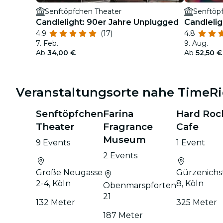
Senftöpfchen Theater
Senftöp
Candlelight: 90er Jahre Unplugged
Candleli
4.9
(17)
4.8
7. Feb.
9. Aug.
Ab
34,00 €
Ab
52,50 €
Veranstaltungsorte nahe TimeR
Senftöpfchen
Farina
Hard Roc
Theater
Fragrance
Cafe
Museum
9 Events
1 Event
2 Events
Große Neugasse
Gürzenichs
2-4, Köln
8, Köln
Obenmarspforten
21
132 Meter
325 Meter
187 Meter