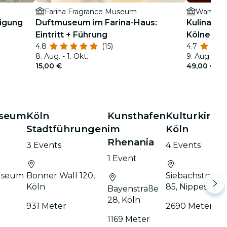
Farina Fragrance Museum
Wanderu
tigung
Duftmuseum im Farina-Haus:
Kulinaris
Eintritt + Führung
Kölner S
4.8
(15)
4.7
8. Aug. - 1. Okt.
9. Aug. - 6.
15,00 €
49,00 €
useum
Köln
Kunsthafen
Kulturkirch
Stadtführungen
im
Köln
Rhenania
3 Events
4 Events
1 Event
useum
Bonner Wall 120,
Siebachstraße
Köln
85, Nippes
Bayenstraße
28, Köln
931 Meter
2690 Meter
1169 Meter