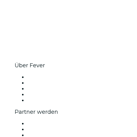
Über Fever
Presse
Wir stellen ein!
Impressum
Geschenkgutscheine
Hilfe-Center
Partner werden
Fever Zone
Veröffentliche dein Event
Firmenevents & -vorteile