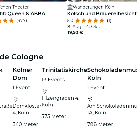
fchen Theater
Wanderungen Köln
ght: Queen & ABBA
Kölsch und Brauereibesich
(377)
5.0
(1)
8. Aug. - 4. Okt.
19,50 €
ide Cologne
k
Kölner
Trinitatiskirche
Schokoladenm
Dom
Köln
13 Events
1 Event
1 Event
Filzengraben 4,
Köln
traße
Domkloster
Am Schokoladenm
4, Köln
1A, Köln
575 Meter
340 Meter
788 Meter