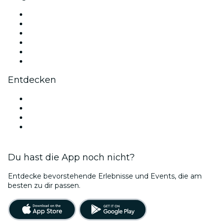
Facebook
X (Twitter)
Instagram
TikTok
LinkedIn
YouTube
Entdecken
Veranstaltungsorte in Köln
Deutschland
Valentinstag
Bubble Planet Köln
Du hast die App noch nicht?
Entdecke bevorstehende Erlebnisse und Events, die am
besten zu dir passen.