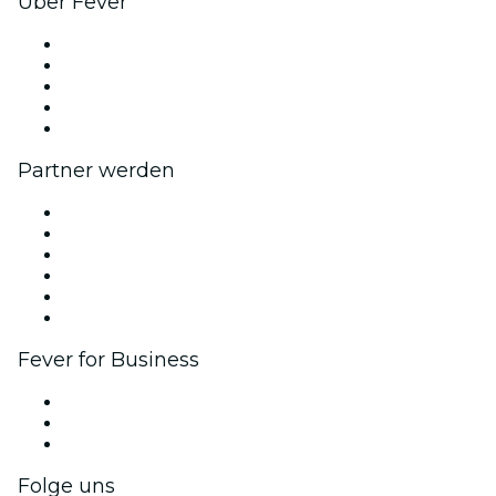
Über Fever
Presse
Wir stellen ein!
Impressum
Geschenkgutscheine
Hilfe-Center
Partner werden
Fever Zone
Veröffentliche dein Event
Firmenevents & -vorteile
Affiliate-Programm
Botschafter & Influencer-Programm
Markenpartnerschaften
Fever for Business
Privatveranstaltungen & Gruppentickets
Firmenvorteile
Firmengeschenkkarten und -gutscheine
Folge uns