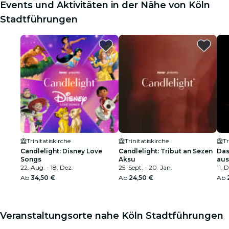
Events und Aktivitäten in der Nähe von Köln
Stadtführungen
Trinitatiskirche
Trinitatiskirche
Tr
Candlelight: Disney Love
Candlelight: Tribut an Sezen
Das
Songs
Aksu
aus
22. Aug. - 18. Dez.
25. Sept. - 20. Jan.
11. 
Ab
34,50 €
Ab
24,50 €
Ab
Veranstaltungsorte nahe Köln Stadtführungen