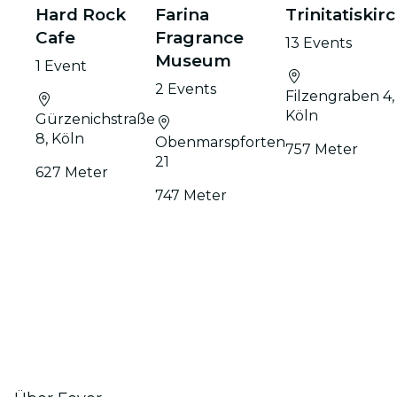
Hard Rock
Farina
Trinitatiskir
Cafe
Fragrance
13 Events
Museum
1 Event
2 Events
Filzengraben 4,
Köln
Gürzenichstraße
8, Köln
Obenmarspforten
757 Meter
21
627 Meter
747 Meter