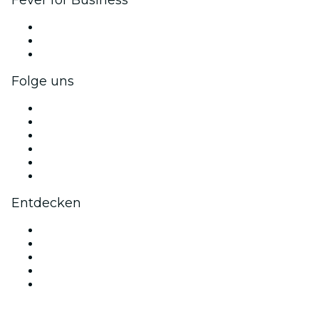
Fever for Business
Privatveranstaltungen & Gruppentickets
Firmenvorteile
Firmengeschenkkarten und -gutscheine
Folge uns
Facebook
X (Twitter)
Instagram
TikTok
LinkedIn
YouTube
Entdecken
Veranstaltungsorte in Jacksonville
Heute
Morgen
Diese Woche
Dieses Wochenende