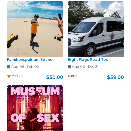
Familienspaß am Strand
Eight Flags Road Tour
Aug 06
-
Feb 02
Aug 06
-
Dec 31
5.0
/ 5
Neu!
$50.00
$59.00