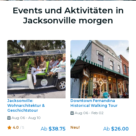
Events und Aktivitäten in
Jacksonville morgen
Jacksonville:
Downtown Fernandina
Wohnarchitektur &
Historical Walking Tour
Geschichtstour
Aug 06
-
Feb 02
Aug 06
-
Aug 10
4.0
/ 5
Neu!
Ab
$38.75
Ab
$26.00