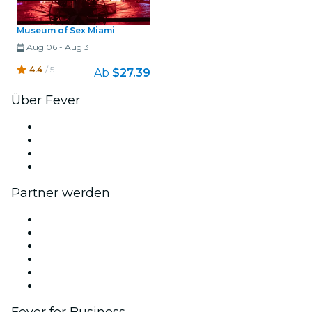
Museum of Sex Miami
Aug 06
-
Aug 31
4.4
/ 5
Ab
$27.39
Über Fever
Presse
Wir stellen ein!
Geschenkgutscheine
Hilfe-Center
Partner werden
Fever Zone
Veröffentliche dein Event
Firmenevents & -vorteile
Affiliate-Programm
Botschafter & Influencer-Programm
Markenpartnerschaften