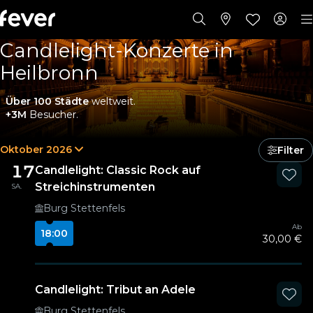
Candlelight-Konzerte in
Heilbronn
Über 100 Städte
weltweit.
+3M
Besucher.
Oktober 2026
Filter
17
Candlelight: Classic Rock auf
Streichinstrumenten
SA.
Burg Stettenfels
Ab
18:00
30,00 €
Candlelight: Tribut an Adele
Burg Stettenfels