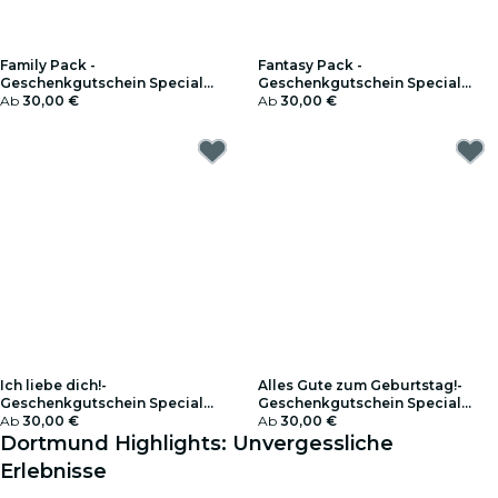
Family Pack -
Fantasy Pack -
Geschenkgutschein Special
Geschenkgutschein Special
Edition
Ab
30,00 €
Edition
Ab
30,00 €
Ich liebe dich!-
Alles Gute zum Geburtstag!-
Geschenkgutschein Special
Geschenkgutschein Special
Edition
Ab
30,00 €
Edition
Ab
30,00 €
Dortmund Highlights: Unvergessliche
Erlebnisse