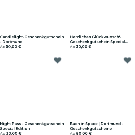
Candlelight-Geschenkgutschein
Herzlichen Glückwunsch!-
- Dortmund
Geschenkgutschein Special
Ab
50,00 €
Edition
Ab
30,00 €
Night Pass - Geschenkgutschein
Bach in Space | Dortmund -
Special Edition
Geschenkgutscheine
Ab
30,00 €
Ab
80,00 €