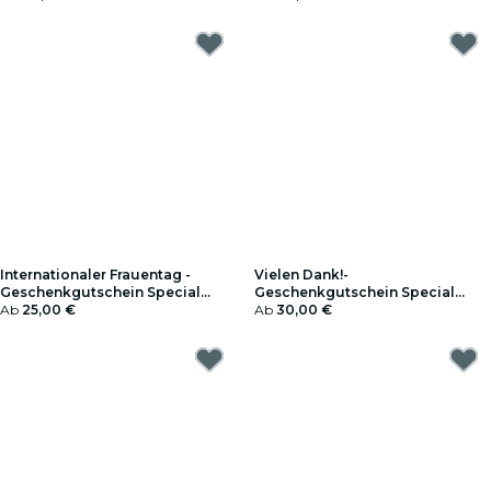
Internationaler Frauentag -
Vielen Dank!-
Geschenkgutschein Special
Geschenkgutschein Special
Edition
Ab
25,00 €
Edition
Ab
30,00 €