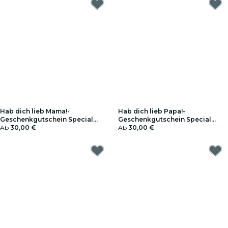
Hab dich lieb Mama!-
Hab dich lieb Papa!-
Geschenkgutschein Special
Geschenkgutschein Special
Edition
Ab
30,00 €
Edition
Ab
30,00 €