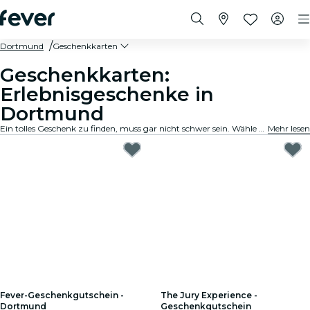
Dortmund
Geschenkkarten
Geschenkkarten:
Erlebnisgeschenke in
Dortmund
Ein tolles Geschenk zu finden, muss gar nicht schwer sein. Wähle die Karte aus, passe den Betrag an und verschenke ein Erlebnis, an das sich der Beschenkte noch lange erinnern wird. Schnell, flexibel und kinderleicht.
Mehr lesen
Fever-Geschenkgutschein -
The Jury Experience -
Dortmund
Geschenkgutschein