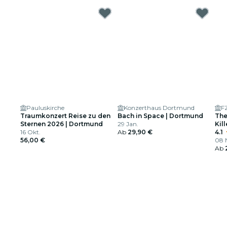
Pauluskirche
Konzerthaus Dortmund
F
Traumkonzert Reise zu den
Bach in Space | Dortmund
The
Sternen 2026 | Dortmund
29 Jan.
Kill
16 Okt.
Ab
29,90 €
4.1
56,00 €
08 N
Ab