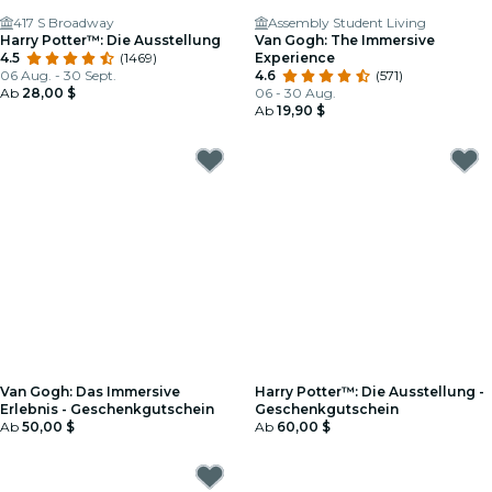
417 S Broadway
Assembly Student Living
Harry Potter™: Die Ausstellung
Van Gogh: The Immersive
4.5
(1469)
Experience
06 Aug. - 30 Sept.
4.6
(571)
Ab
28,00 $
06 - 30 Aug.
Ab
19,90 $
Van Gogh: Das Immersive
Harry Potter™: Die Ausstellung -
Erlebnis - Geschenkgutschein
Geschenkgutschein
Ab
50,00 $
Ab
60,00 $