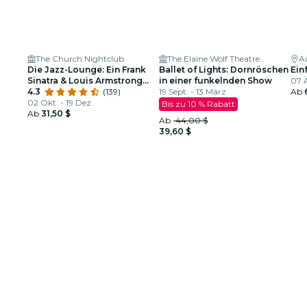
The Church Nightclub
The Elaine Wolf Theatre
A
Die Jazz-Lounge: Ein Frank
Ballet of Lights: Dornröschen
Ein
Sinatra & Louis Armstrong
in einer funkelnden Show
07 A
Tribut
4.3
(139)
19 Sept. - 13 März
Ab
02 Okt. - 19 Dez.
Bis zu 10 % Rabatt
Ab
31,50 $
Ab
44,00 $
39,60 $