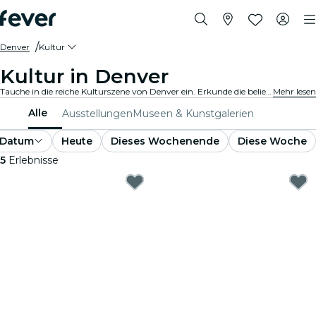
Denver
Kultur
Kultur in Denver
Tauche in die reiche Kulturszene von Denver ein. Erkunde die beliebtesten Museen und Ausstellungen. Nimm an kulturellen Veranstaltungen teil und erweitere deinen Horizont.
Mehr lesen
Alle
Ausstellungen
Museen & Kunstgalerien
Datum
Heute
Dieses Wochenende
Diese Woche
5
Erlebnisse