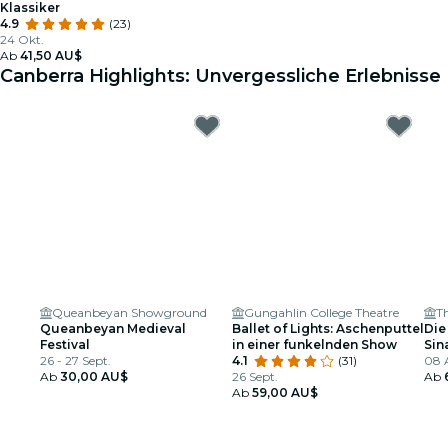
Klassiker
4.9
(23)
24 Okt.
Ab
41,50 AU$
Canberra Highlights: Unvergessliche Erlebnisse
Queanbeyan Showground
Gungahlin College Theatre
T
Queanbeyan Medieval
Ballet of Lights: Aschenputtel
Die
Festival
in einer funkelnden Show
Sin
26 - 27 Sept.
4.1
(31)
Tri
08 
Ab
30,00 AU$
26 Sept.
Ab
Ab
59,00 AU$