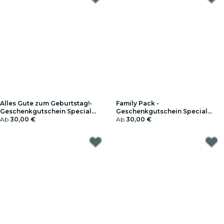
Alles Gute zum Geburtstag!-
Family Pack -
Geschenkgutschein Special
Geschenkgutschein Special
Edition
Ab
30,00 €
Edition
Ab
30,00 €