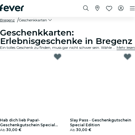
Bregenz
Geschenkkarten
Geschenkkarten:
Erlebnisgeschenke in Bregenz
Ein tolles Geschenk zu finden, muss gar nicht schwer sein. Wähle die Karte aus, passe den Betrag an und verschenke ein Erlebnis, an das sich der Beschenkte noch lange erinnern wird. Schnell, flexibel und kinderleicht.
Mehr lesen
Hab dich lieb Papa!-
Slay Pass - Geschenkgutschein
Geschenkgutschein Special
Special Edition
Edition
Ab
30,00 €
Ab
30,00 €