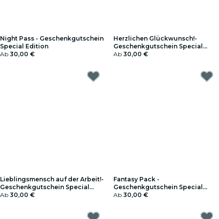
Night Pass - Geschenkgutschein
Herzlichen Glückwunsch!-
Special Edition
Geschenkgutschein Special
Ab
30,00 €
Edition
Ab
30,00 €
Lieblingsmensch auf der Arbeit!-
Fantasy Pack -
Geschenkgutschein Special
Geschenkgutschein Special
Edition
Ab
30,00 €
Edition
Ab
30,00 €