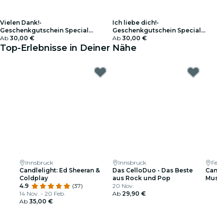
Vielen Dank!-
Ich liebe dich!-
Geschenkgutschein Special
Geschenkgutschein Special
Edition
Ab
30,00 €
Edition
Ab
30,00 €
Top-Erlebnisse in Deiner Nähe
Innsbruck
Innsbruck
Fe
Candlelight: Ed Sheeran &
Das CelloDuo - Das Beste
Can
Coldplay
aus Rock und Pop
Mus
4.9
(37)
20 Nov.
14 Nov. - 20 Feb.
Ab
29,90 €
Ab
35,00 €