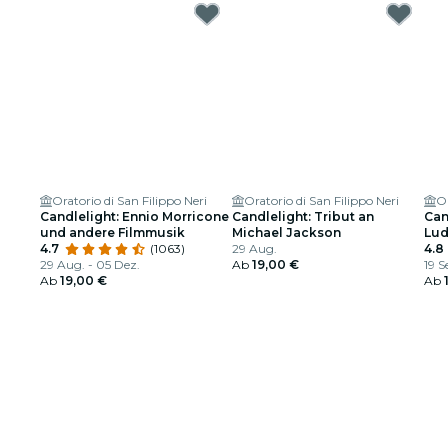
Oratorio di San Filippo Neri
Oratorio di San Filippo Neri
Or
Candlelight: Ennio Morricone
Candlelight: Tribut an
Can
und andere Filmmusik
Michael Jackson
Lud
4.7
(1063)
29 Aug.
4.8
29 Aug. - 05 Dez.
Ab
19,00 €
19 S
Ab
19,00 €
Ab