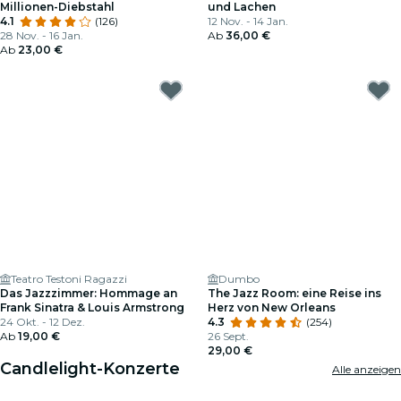
Millionen-Diebstahl
und Lachen
4.1
(126)
12 Nov. - 14 Jan.
28 Nov. - 16 Jan.
Ab
36,00 €
Ab
23,00 €
Teatro Testoni Ragazzi
Dumbo
Das Jazzzimmer: Hommage an
The Jazz Room: eine Reise ins
Frank Sinatra & Louis Armstrong
Herz von New Orleans
24 Okt. - 12 Dez.
4.3
(254)
Ab
19,00 €
26 Sept.
29,00 €
Candlelight-Konzerte
Alle anzeigen