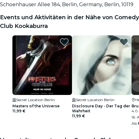
Schoenhauser Allee 184, Berlin, Germany, Berlin, 10119
Events und Aktivitäten in der Nähe von Comedy
Club Kookaburra
Secret Location Berlin
Secret Location Berlin
H
Masters of the Universe
Disclosure Day - Der Tag der
Bru
11,99 €
Wahrheit
4.0
11,99 €
16. 
Ab