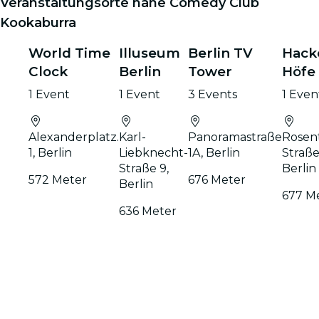
Veranstaltungsorte nahe Comedy Club
Kookaburra
World Time
Illuseum
Berlin TV
Hack
Clock
Berlin
Tower
Höfe
1 Event
1 Event
3 Events
1 Even
Alexanderplatz.
Karl-
Panoramastraße
Rosen
1, Berlin
Liebknecht-
1A, Berlin
Straße
Straße 9,
Berlin
572 Meter
676 Meter
Berlin
677 M
636 Meter