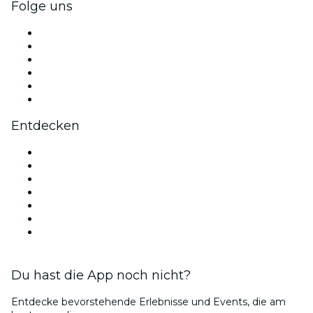
Folge uns
Facebook
X (Twitter)
Instagram
TikTok
LinkedIn
YouTube
Entdecken
Veranstaltungsorte in Berlin
Deutschland
Heute
Morgen
Diese Woche
Dieses Wochenende
Valentinstag
Du hast die App noch nicht?
Entdecke bevorstehende Erlebnisse und Events, die am