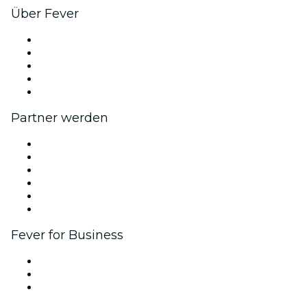
Über Fever
Presse
Wir stellen ein!
Impressum
Geschenkgutscheine
Hilfe-Center
Partner werden
Fever Zone
Veröffentliche dein Event
Firmenevents & -vorteile
Affiliate-Programm
Botschafter & Influencer-Programm
Markenpartnerschaften
Fever for Business
Privatveranstaltungen & Gruppentickets
Firmenvorteile
Firmengeschenkkarten und -gutscheine