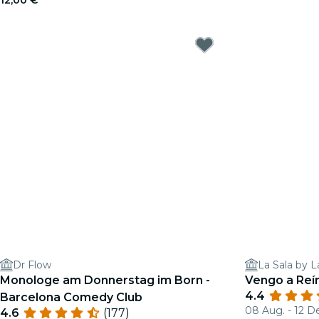
12,00 €
Dr Flow
La Sala by L
Monologe am Donnerstag im Born -
Vengo a Reí
4.4
Barcelona Comedy Club
08 Aug. - 12 D
4.6
(177)