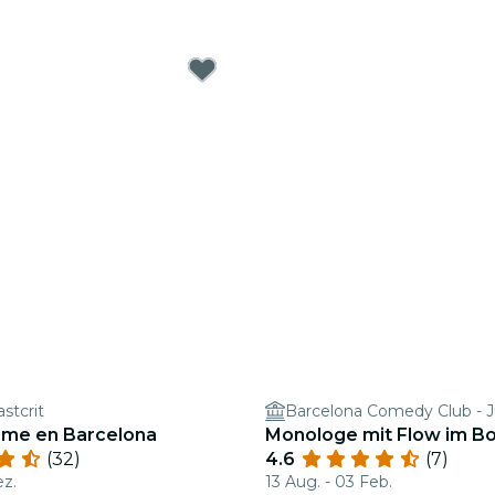
astcrit
rme en Barcelona
Monologe mit Flow im B
(32)
4.6
(7)
ez.
13 Aug. - 03 Feb.