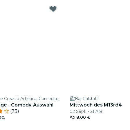
ECA: Espai de Creació Artística, Comediarte
Bar Falstaff
oge - Comedy-Auswahl
Mittwoch des M13rd4
(73)
02 Sept. - 21 Apr.
ez.
Ab
8,00 €