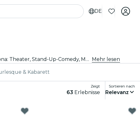
DE
Du suchst nach Unterhaltung für Deinen Abend? Sichere Dir Deine Tickets für die besten Live-Shows in Barcelona: Theater, Stand-Up-Comedy, Musicals, Magieshows und mehr.
Mehr lesen
urlesque & Kabarett
Zeigt
Sortieren nach
63
Erlebnisse
Relevanz