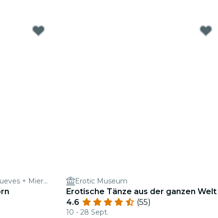
Barcelona Comedy Club - Jueves + Miercoles
Erotic Museum
orn
Erotische Tänze aus der ganzen Welt
4.6
(55)
10 - 28 Sept.