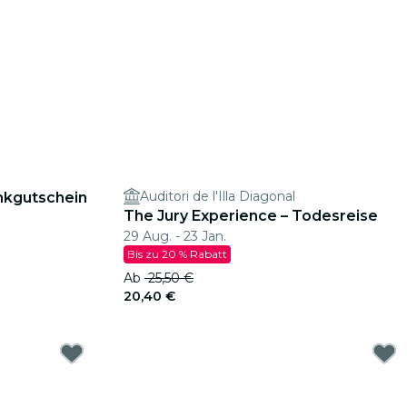
Auditori de l'Illa Diagonal
enkgutschein
The Jury Experience – Todesreise
29 Aug. - 23 Jan.
Bis zu 20 % Rabatt
Ab
25,50 €
20,40 €