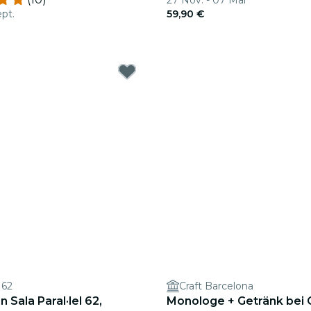
27 Nov. - 07 Mai
ept.
59,90 €
 62
Craft Barcelona
n Sala Paral·lel 62,
Monologe + Getränk bei 