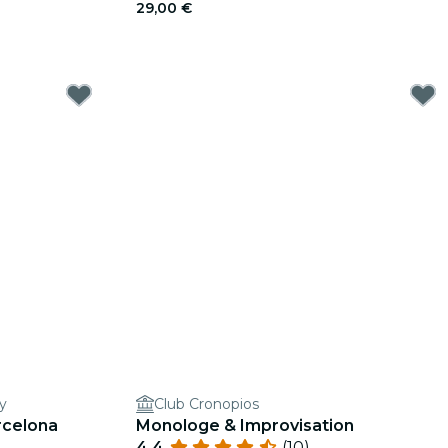
29,00 €
y
Club Cronopios
rcelona
Monologe & Improvisation
4.4
(10)