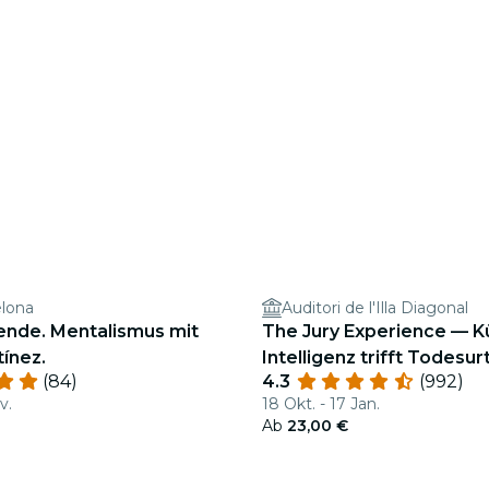
elona
Auditori de l'Illa Diagonal
ende. Mentalismus mit
The Jury Experience — K
ínez.
Intelligenz trifft Todesur
(84)
4.3
(992)
zahlt den Preis?
v.
18 Okt. - 17 Jan.
Ab
23,00 €