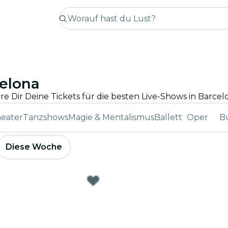
celona
eater
Tanzshows
Magie & Mentalismus
Ballett
Oper
B
Diese Woche