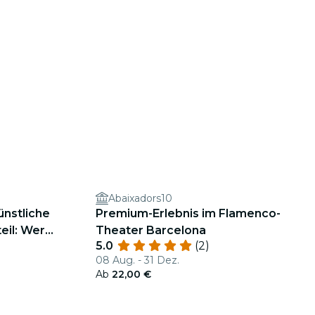
Abaixadors10
ünstliche
Premium-Erlebnis im Flamenco-
teil: Wer
Theater Barcelona
5.0
(2)
08 Aug. - 31 Dez.
Ab
22,00 €