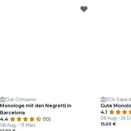
Club Cronopios
Monologe mit den Negretti in
Gute Monol
4.1
Barcelona
08 Aug. - 26 D
4.4
(10)
15,00 €
08 Aug. - 13 März