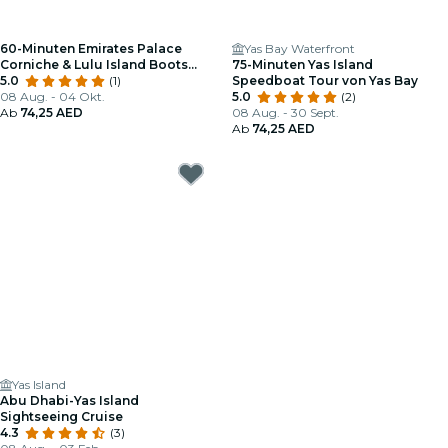
60-Minuten Emirates Palace
Yas Bay Waterfront
Corniche & Lulu Island Boots
75-Minuten Yas Island
Tour
5.0
(1)
Speedboat Tour von Yas Bay
08 Aug. - 04 Okt.
5.0
(2)
Ab
74,25 AED
08 Aug. - 30 Sept.
Ab
74,25 AED
Yas Island
Abu Dhabi-Yas Island
Sightseeing Cruise
4.3
(3)