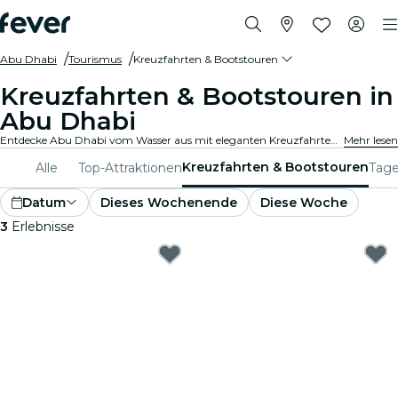
Abu Dhabi
Tourismus
Kreuzfahrten & Bootstouren
Kreuzfahrten & Bootstouren in
Abu Dhabi
Entdecke Abu Dhabi vom Wasser aus mit eleganten Kreuzfahrten und Bootsfahrten. Schau dir berühmte Hotspots und Panorama-Stadtansichten an, während du entspannt über das Wasser gleitest. Erlebe die Stadt auf einzigartige Weise!
Mehr lesen
Kreuzfahrten & Bootstouren
Alle
Top-Attraktionen
Tage
Datum
Dieses Wochenende
Diese Woche
3
Erlebnisse