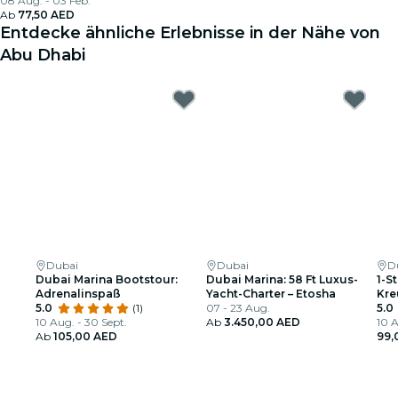
08 Aug. - 03 Feb.
Ab
77,50 AED
Entdecke ähnliche Erlebnisse in der Nähe von
Abu Dhabi
Dubai
Dubai
D
Dubai Marina Bootstour:
Dubai Marina: 58 Ft Luxus-
1-S
Adrenalinspaß
Yacht-Charter – Etosha
Kre
5.0
(1)
07 - 23 Aug.
5.0
10 Aug. - 30 Sept.
Ab
3.450,00 AED
10 A
Ab
105,00 AED
99,