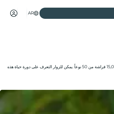
AR
حديقة الفراشات دبي هي أكبر حديقة فراشات داخلية في العالم في دبي لاند. تحتوي على عشر قباب يتم التحكم في مناخها وتضم أكثر من 15,000 فراشة من 50 نوعاً. يمكن للزوار التعرف على دورة حياة هذه