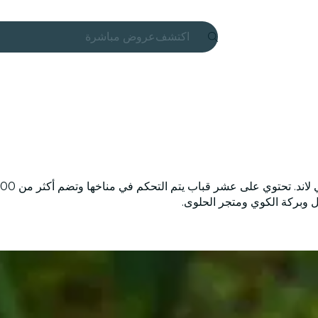
اكتشف
عروض مباشرة
مدريد
Candlelight
لندن
تجارب
مدن
ل وبركة الكوي ومتجر الحلوى.
ساو باولو
المعارض
سيول
جولات سياحية في المدينة